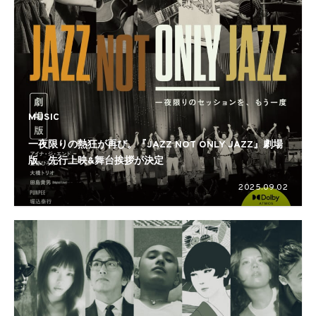
MUSIC
一夜限りの熱狂が再び。『JAZZ NOT ONLY JAZZ』劇場
版、先行上映&舞台挨拶が決定
2025.09.02