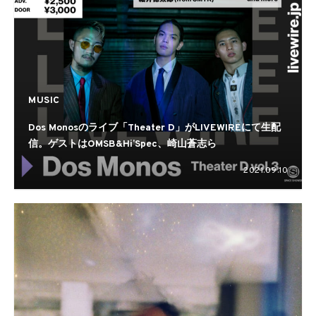
MUSIC
Dos Monosのライブ「Theater D」がLIVEWIREにて生配
信。ゲストはOMSB&HiʼSpec、崎⼭蒼志ら
2021.09.10