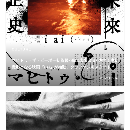
CULTURE
マヒトゥ・ザ・ピーポー初監督×森山未來出演×佐内正史初
撮影となる映画『i ai』が始動、クラファンもスタート
2021.06.16