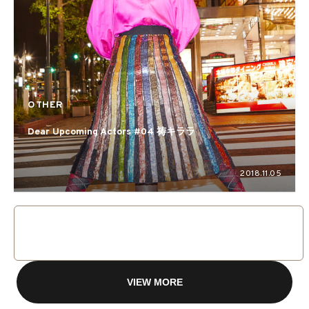
OTHER
Dear Upcoming Actors #04 祷キララ
2018.11.05
VIEW MORE