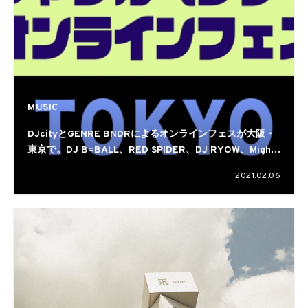
MUSIC
DJcityとGENRE BNDRによるオンラインフェスが大阪・
東京で。DJ B=BALL、RED SPIDER、DJ RYOW、Mighty
Crownら20組を超える豪華DJが参加
2021.02.06