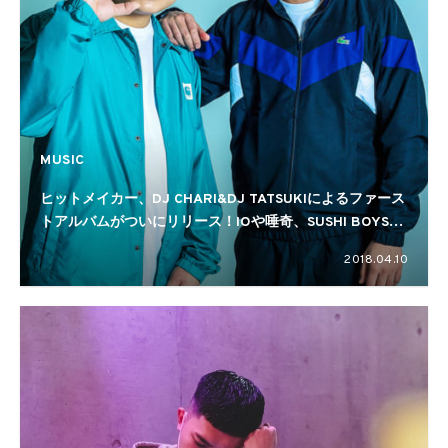
MUSIC
ヒットメイカー、DJ CHARI&DJ TATSUKIによるファース
トアルバムがついにリリース！IOや唾奇、SUSHI BOYS、
ZORNら豪華ゲスト参加
2018.04.10