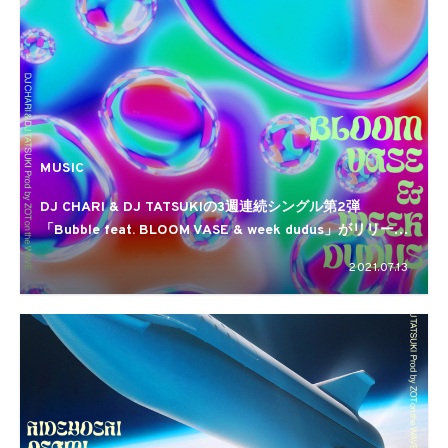
MUSIC
DJ CHARI & DJ TATSUKIの3週連続シングル第2弾
「Bubble feat. BLOOM VASE & week dudus」がリリー
ス。MVも公開
2021.07.13