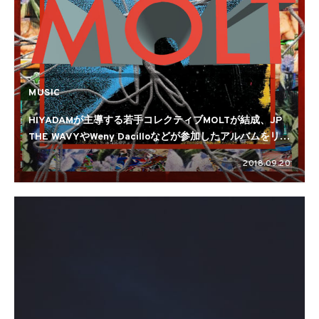
MUSIC
HIYADAMが主導する若手コレクティブMOLTが結成、JP
THE WAVYやWeny Dacilloなどが参加したアルバムをリリ
ース
2018.09.20