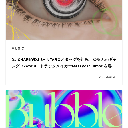
MUSIC
DJ CHARIがDJ SHINTAROとタッグを組み、ゆるふわギャ
ング,OZworld、トラックメイカーMasayoshi Iimoriを客演
に迎えたニュー・シングル”UZUMAKI”をリリース＆MVを
2023.01.31
公開