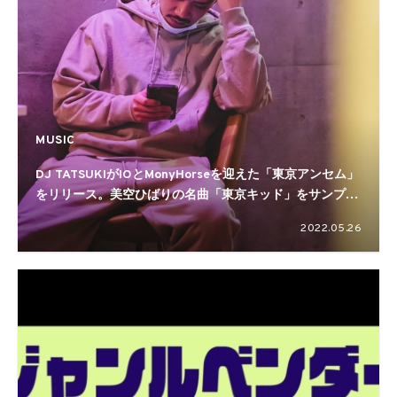
MUSIC
DJ TATSUKIがIOとMonyHorseを迎えた「東京アンセム」
をリリース。美空ひばりの名曲「東京キッド」をサンプリ
ングした意欲作
2022.05.26