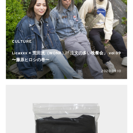
CULTURE
Licaxxx × 荒田洸（WONK）「注文の多い晩餐会」 vol.09
〜藤原ヒロシの巻〜
2020.09.10