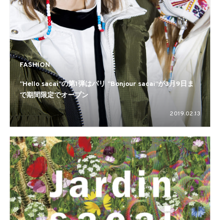
FASHION
“Hello sacai”の第1弾はパリ “Bonjour sacai”が3月9日ま
で期間限定でオープン
2019.02.13