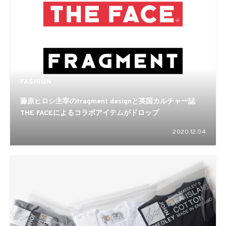
FASHION
藤原ヒロシ主宰のfragment designと英国カルチャー誌
THE FACEによるコラボアイテムがドロップ
2020.12.04