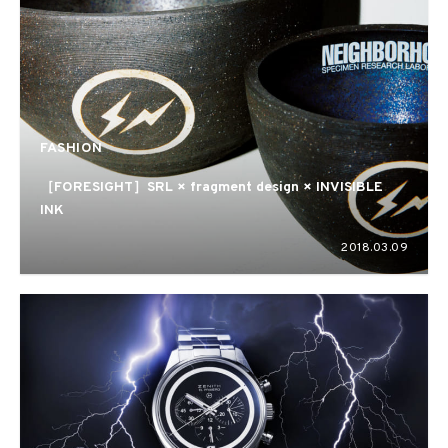
FASHION
［FORESIGHT］SRL × fragment design × INVISIBLE
INK
2018.03.09