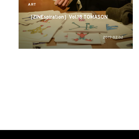
ART
［ZINEspiration］Vol.18 TOMASON
2019.02.02