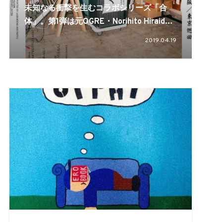
未知なる衝撃を生むコラボシリーズ「合
体」。第1弾は元OGRE・Norihito Hiraide
とアーティストのMayumi Takasaki
2019.04.19