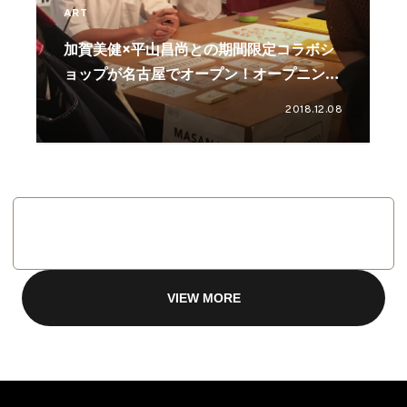
ART
加賀美健×平山昌尚との期間限定コラボシ
ョップが名古屋でオープン！オープニング
トークイベントも
2018.12.08
VIEW MORE