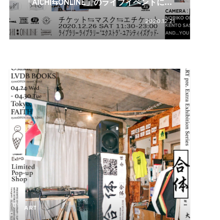
「AICHI⇆ONLINE」のライブイベントに
C.O.S.A.、STUTSらが出演
2020.12.21
ART