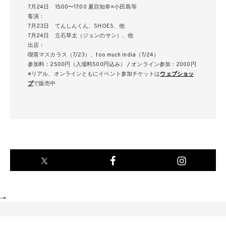
7月24日 15:00〜17:00 夏目知幸×小田島等
客演：
7月23日 てんしんくん、SHOES、他
7月24日 立石草太（ジョンのサン）、他
出店：
喫茶マスカラス（7/23）、too much india（7/24）
参加料：2500円（入場料500円込み） / オンライン参加：2000円
※リアル、オンラインともにイベント参加チケットは
ウェブショッ
プ
で販売中
-->