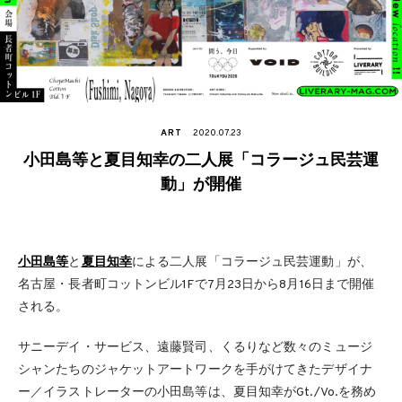
ART
2020.07.23
小田島等と夏目知幸の二人展「コラージュ民芸運
動」が開催
小田島等
と
夏目知幸
による二人展「コラージュ民芸運動」が、
名古屋・長者町コットンビル1Fで7月23日から8月16日まで開催
される。
サニーデイ・サービス、遠藤賢司、くるりなど数々のミュージ
シャンたちのジャケットアートワークを手がけてきたデザイナ
ー／イラストレーターの小田島等は、夏目知幸がGt./Vo.を務め