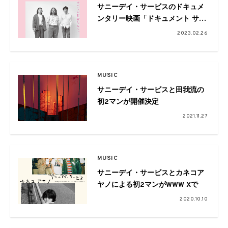
サニーデイ・サービスのドキュメ
ンタリー映画「ドキュメント サニ
ーデイ・サービス」が劇場公開決
2023.02.26
定
MUSIC
サニーデイ・サービスと田我流の
初2マンが開催決定
2021.11.27
MUSIC
サニーデイ・サービスとカネコア
ヤノによる初2マンがWWW Xで
2020.10.10