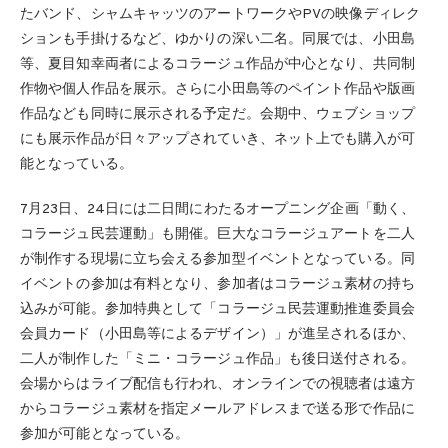
たバンド、シャムキャッツのアートワークやPVの映像ディレク
ションも手掛けるなど、ゆかりの深い二名。同展では、小田島
等、夏目知幸両者によるコラージュ作品が中心となり、共同制
作物や個人作品を展示。さらに小田島等のペイント作品や版画
作品なども同時に展示される予定だ。会期中、ウェブショップ
にも展示作品が日々アップされていき、ネット上でも購入が可
能となっている。
7月23日、24日には二日間にわたるオープニング企画「動く、
コラージュ民芸運動」も開催。巨大なコラージュアートを二人
が制作する現場に立ち会える参加型イベントとなっている。同
イベントの参加は有料となり、参加者はコラージュ素材の持ち
込みが可能。参加特典として「コラージュ民芸運動推進委員会
会員カード（小田島等によるデザイン）」が進呈されるほか、
二人が制作した「ミニ・コラージュ作品」も後日送付される。
会場からはライブ配信も行われ、オンラインでの視聴者は遠方
からコラージュ素材を指定メールアドレスまで送る形で作品に
参加が可能となっている。