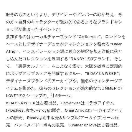
服そのものというより、デザイナーやメンバーの顔が見え、そ
の方々自身のキャラクターが魅力的であるようなブランドやシ
ョップが集まったイベントだ。
参加するのはカーカルチャーブランド”CarService”。ロンドンを
ベースとしデザイナーデュオがディレクションを務める”Omar
Afridi”。インスピレーション源に独自の解釈を加え洋服に落と
し込んだコレクションを展開する”RANDY”の3ブランド。そし
て、「裏原カルチャー」をこよなく愛す、大阪を拠点に定期的
にポップアップストアを開催するクルー、”8 DAYS A WEEK”。
デザイナーズブランドのアーカイブや、無名のヴィンテージア
イテムを集めた、彼らのセレクションが魅力的な”SUMMER OF
LOVE”の2 ショップの、計5チーム。
8 DAYS A WEEKは古着出品、CarServiseはコラボアイテム
(×Dickies, 寅壱, verdy)の販売、Omar Afridiはアーカイブアイテ
ムの販売、Randyは期中販売&サンプル(アーカイブ)セール販
売、ハンドメイド一点もの販売、Summer of loveは古着出品。