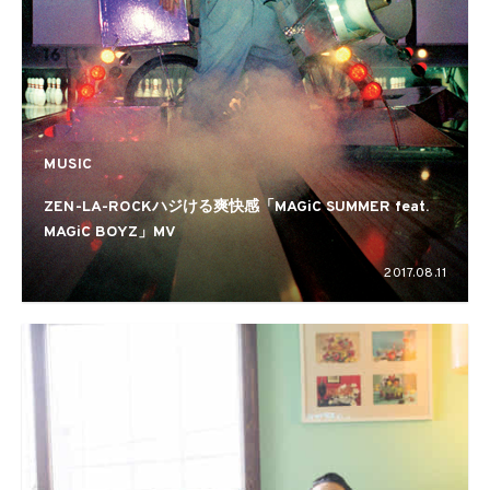
MUSIC
ZEN-LA-ROCKハジける爽快感「MAGiC SUMMER feat.
MAGiC BOYZ」MV
2017.08.11