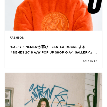
FASHION
“GALFY × NEMES”が再び！ZEN-LA-ROCKによる
「NEMES 2018 A/W POP UP SHOP @ A-1 GALLERY」が
開催
2018.10.26