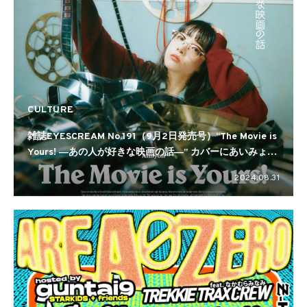
CULTURE
雑誌EYESCREAM No.191（9月2日発売号）“The Movie is
Yours! ―あの人が好きな映画の話―” カバーにあいみょん
が出演!
2024.08.31