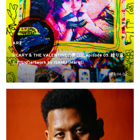
ART
UCARY & THE VALENTINEの夢日記 episode 05. 繰り返
したいのartwork by ISAMU (Margt)
2022.06.02