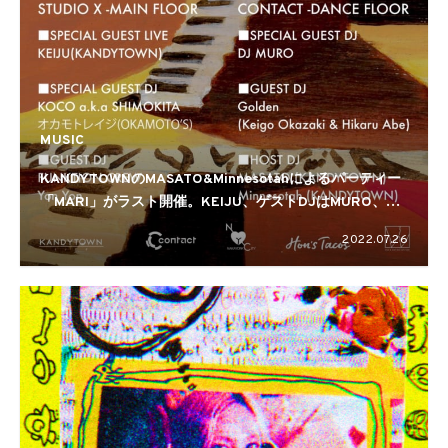
MUSIC
KANDYTOWNのMASATO&Minnesotahによるパーティー
「MARI」がラスト開催。KEIJU、ゲストDJはMURO、
KOCO a.k.a. SHIMOKITA、オカモトレイジら
2022.07.26