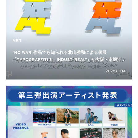
ART
“NO WAR”作品でも知られる北山雅和による個展
「TYPOGRAFFITI 3 – INDUST“REAL”」が大阪・南堀江
Pulpで開催
2022.03.14