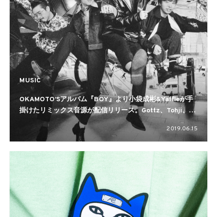
MUSIC
OKAMOTO’Sアルバム『BOY』より小袋成彬&Yaffleが手
掛けたリミックス音源が配信リリース。Gottz、Tohji、
Shurkn Papが参加
2019.06.15