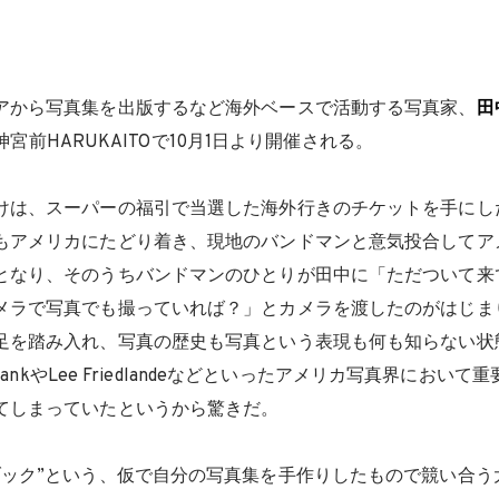
アから写真集を出版するなど海外ベースで活動する写真家、
田
」が神宮前HARUKAITOで10月1日より開催される。
けは、スーパーの福引で当選した海外行きのチケットを手にし
もアメリカにたどり着き、現地のバンドマンと意気投合してア
となり、そのうちバンドマンのひとりが田中に「ただついて来
メラで写真でも撮っていれば？」とカメラを渡したのがはじま
足を踏み入れ、写真の歴史も写真という表現も何も知らない状
FrankやLee Friedlandeなどといったアメリカ写真界におい
てしまっていたというから驚きだ。
ブック”という、仮で自分の写真集を手作りしたもので競い合う