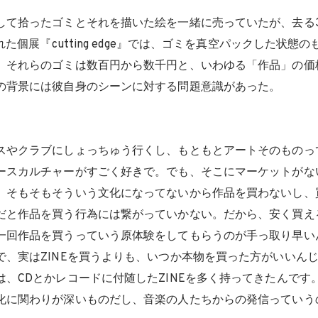
して拾ったゴミとそれを描いた絵を一緒に売っていたが、去る
れた個展『cutting edge』では、ゴミを真空パックした状態
。それらのゴミは数百円から数千円と、いわゆる「作品」の価
の背景には彼自身のシーンに対する問題意識があった。
スやクラブにしょっちゅう行くし、もともとアートそのものっ
ースカルチャーがすごく好きで。でも、そこにマーケットがな
、そもそもそういう文化になってないから作品を買わないし、
だと作品を買う行為には繋がっていかない。だから、安く買え
一回作品を買うっていう原体験をしてもらうのが手っ取り早い
で、実はZINEを買うよりも、いつか本物を買った方がいいん
、CDとかレコードに付随したZINEを多く持ってきたんです。
化に関わりが深いものだし、音楽の人たちからの発信っていう