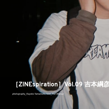
［ZINEspiration］Vol.09 吉本綱
photography_Kayoko Yamamoto, text_Yuri Matsui