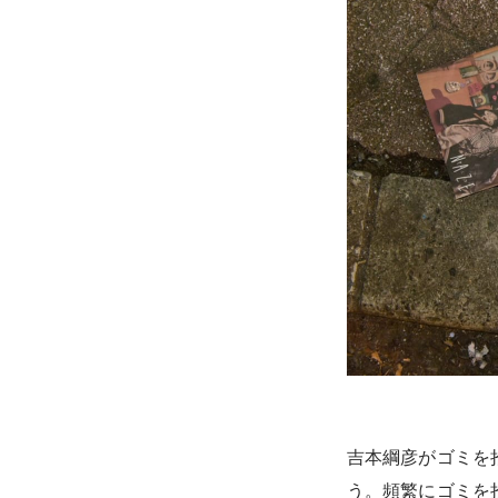
吉本綱彦がゴミを
う。頻繁にゴミを