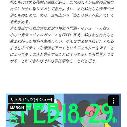
私たちには怒る権利と義務がある。先代の人々が自身の自由の
ために社会に怒り主張してきたように、また私たちも未来の子
供たちのために、怒り、立ち上がり「当たり前」を変えていく
必要がある。
未だ蔓延する無自覚な差別や格差を問題＜イシュー＞と捉え、
小さい勇気＜リトルガッツ＞を表現に変え、私はあなたたちと
生まれ持った権利を主張したい。そんな本来目を伏せたくなる
ようなネガティブな感情をアートというフィルターを通すこと
によって多くの人と共有することによって少しでも世界とつな
がることができればそれは私は素敵なことだと思う。