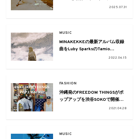
グシューズ「SEEK」をリリース
2025.07.31
MUSIC
MINAKEKKEの最新アルバム収録
曲をLuby SparksのTamio
SakumaがRemix
2022.06.15
FASHION
沖縄発のFREEDOM THINGSがポ
ップアップを渋谷SOKOで開催
rwcheやCarServiceにPEACEEE
2021.04.28
が参加
MUSIC