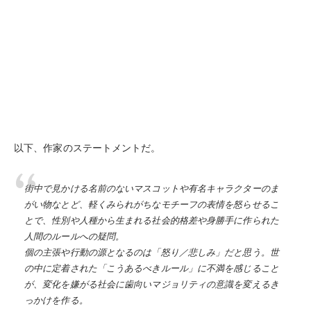
以下、作家のステートメントだ。
街中で見かける名前のないマスコットや有名キャラクターのま
がい物なとど、軽くみられがちなモチーフの表情を怒らせるこ
とで、性別や人種から生まれる社会的格差や身勝手に作られた
人間のルールへの疑問。
個の主張や行動の源となるのは「怒り／悲しみ」だと思う。世
の中に定着された「こうあるべきルール」に不満を感じること
が、変化を嫌がる社会に⻭向いマジョリティの意識を変えるき
っかけを作る。