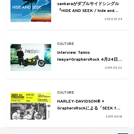
sankaraがダブルサイドシングル
『HIDE AND SEEK / hide and
seek』をリリース
2020.10.04
CULTURE
Interview: Tamio
Iwaya=GraphersRock 4月24日に
開催されたイベントSEEK for
2019.05.22
FREEDOMレポート&そこに表現
されたデザインについて
CULTURE
HARLEY-DAVIDSON® ×
GraphersRockによる「SEEK for
FREEDOM」が一夜限りのイベン
2019.04.18
トを開催。tofubeatsや長谷川白
紙によるパフォーマンスも