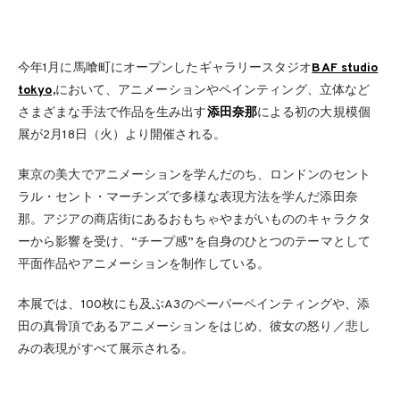
今年1月に馬喰町にオープンしたギャラリースタジオ
BAF studio
tokyo,
において、アニメーションやペインティング、立体など
さまざまな手法で作品を生み出す
添田奈那
による初の大規模個
展が2月18日（火）より開催される。
東京の美大でアニメーションを学んだのち、ロンドンのセント
ラル・セント・マーチンズで多様な表現方法を学んだ添田奈
那。アジアの商店街にあるおもちゃやまがいもののキャラクタ
ーから影響を受け、“チープ感”を自身のひとつのテーマとして
平面作品やアニメーションを制作している。
本展では、100枚にも及ぶA3のペーパーペインティングや、添
田の真骨頂であるアニメーションをはじめ、彼女の怒り／悲し
みの表現がすべて展示される。