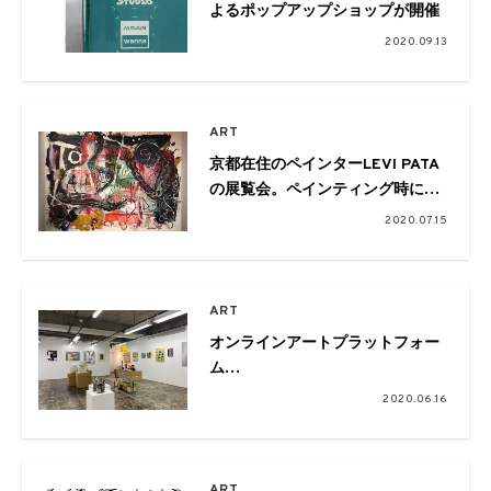
よるポップアップショップが開催
2020.09.13
ART
京都在住のペインターLEVI PATA
の展覧会。ペインティング時に発
生する音と作品を同時に鑑賞する
2020.07.15
ART
オンラインアートプラットフォー
ム
「ArtTechnologiesOnline/ATO」
2020.06.16
がローンチ。BAFでグループ展の
開催も
ART