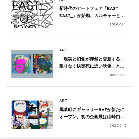
新時代のアートフェア「EAST
EAST_」が始動。カルチャーとア
ートを横断する作品が国内外から
2020.06.11
揃う
ART
「現実と幻覚が渾然と交差する、
限りなく快楽死に近い映像」と評
される写真家、あかきナンペイに
2020.04.02
よる個展
ART
馬喰町にギャラリーBAFが新たに
オープン。初の企画展は山崎由紀
子、wimp、添田奈那のグループ展
2020.01.12