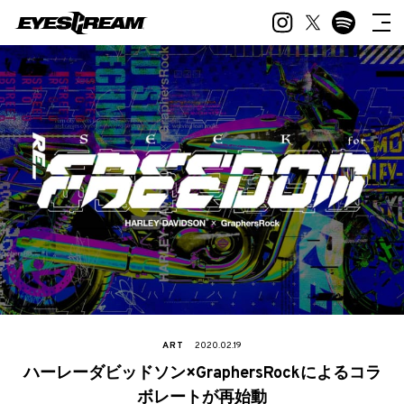
ART
2020.02.19
ハーレーダビッドソン×GraphersRockによるコラ
ボレートが再始動