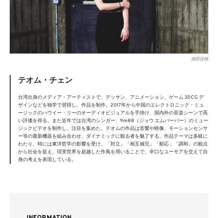
池田佳穂
テオム・チェン
台湾出身のメディア・アーティストで、デッサン、アニメーション、ゲーム 3DCG デ
ザインなどを独学で習得し、作品を制作。2017年から中国のエレクトロニック・ミュ
ージックのハウイー・リーのオーディオビジュアルを手掛け、国内外の音楽シーンで高
い評価を得る。また近年では台湾のシンガー、9m88（ジョウ エムバーバー）のミュー
ジックビデオを制作し、注目を集めた。テオムの作品は音響や映像、モーションセンサ
ー等の最新機器を組み合わせ、ダイナミックに観る者を魅了する。作品テーマは多岐に
わたり、時には東洋哲学の影響を受け、「対立」「相互補完」「順応」「調和」の観点
から社会を捉え、現実世界を超越した作風を用いることで、辛口なユーモアを交えて自
身の考えを表現している。
INFORMATION