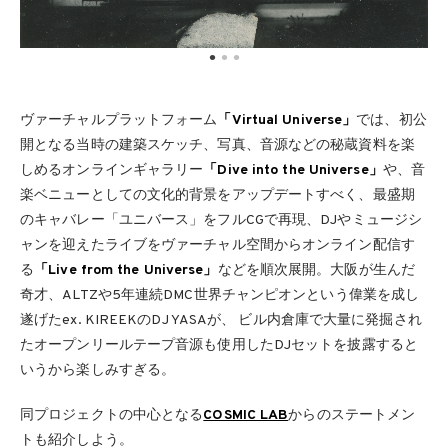
ヴァーチャルプラットフォーム
「Virtual Universe」
では、初公
開となる当時の建築スケッチ、写真、音源などの秘蔵資料を楽
しめるオンラインギャラリー
「Dive into the Universe」
や、音
楽ベニューとしての文化的背景をアップデートすべく、最盛期
のキャバレー「ユニバース」をフルCGで再現、DJやミュージシ
ャンを迎えたライブをヴァーチャル空間からオンライン配信す
る
「Live from the Universe」
などを順次展開。大阪が生んだ
奇才、ALTZや5年連続DMC世界チャンピオンという偉業を成し
遂げたex. KIREEKのDJ YASAが、 ビル内倉庫で大量に発掘され
たオープンリールテープ音源も使用したDJセットを披露すると
いうから楽しみすぎる。
同プロジェクトの中心となる
COSMIC LAB
からのステートメン
トも紹介しよう。