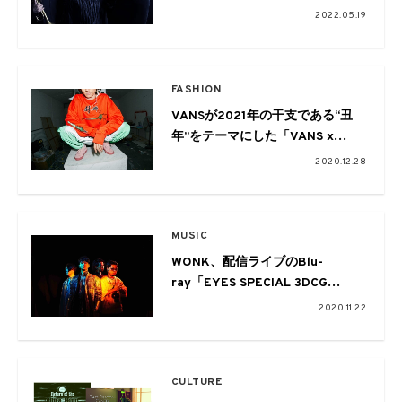
KYOTO JAZZ SEXTETのニュー・
2022.05.19
アルバム
『SUCCESSION』を記念して写真
展が開催
FASHION
VANSが2021年の干支である“丑
年”をテーマにした「VANS x
THEY ARE」THE YEAR OF OXコ
2020.12.28
レクションを元日に発売
MUSIC
WONK、配信ライブのBlu-
ray「EYES SPECIAL 3DCG
LIVE」のジャケットを公開。全国
2020.11.22
ツアーの開催も
CULTURE