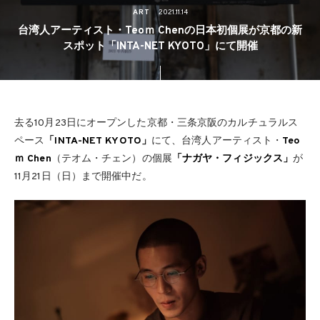
ART
2021.11.14
台湾人アーティスト・Teoｍ Chenの日本初個展が京都の新
スポット「INTA-NET KYOTO」にて開催
去る10月23日にオープンした京都・三条京阪のカルチュラルス
ペース
「INTA-NET KYOTO」
にて、台湾人アーティスト・
Teo
ｍ Chen
（テオム・チェン）の個展
「ナガヤ・フィジックス」
が
11月21日（日）まで開催中だ。