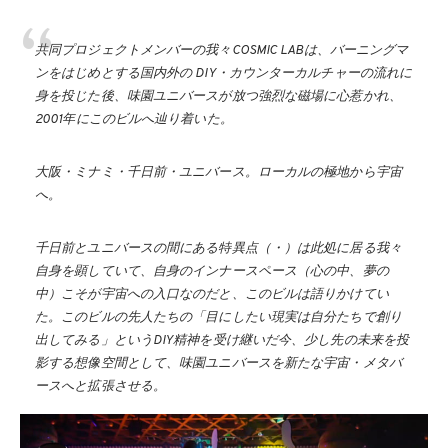
共同プロジェクトメンバーの我々COSMIC LABは、バーニングマ
ンをはじめとする国内外の DIY・カウンターカルチャーの流れに
身を投じた後、味園ユニバースが放つ強烈な磁場に心惹かれ、
2001年にこのビルへ辿り着いた。
大阪・ミナミ・千日前・ユニバース。ローカルの極地から宇宙
へ。
千日前とユニバースの間にある特異点（・）は此処に居る我々
自身を顕していて、自身のインナースペース（心の中、夢の
中）こそが宇宙への入口なのだと、このビルは語りかけてい
た。このビルの先人たちの「目にしたい現実は自分たちで創り
出してみる」というDIY精神を受け継いだ今、少し先の未来を投
影する想像空間として、味園ユニバースを新たな宇宙・メタバ
ースへと拡張させる。