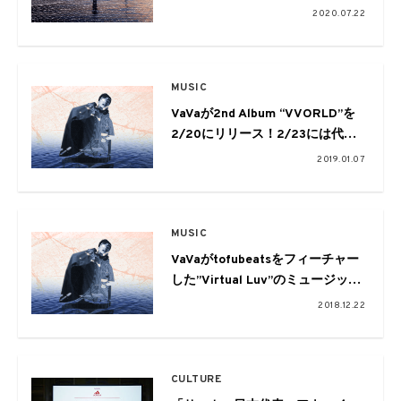
日から8月2日の3日間限定で開催
2020.07.22
MUSIC
VaVaが2nd Album “VVORLD”を
2/20にリリース！2/23には代官
山UNITにて「VVORLD Release
2019.01.07
Party」も開催
MUSIC
VaVaがtofubeatsをフィーチャー
した”Virtual Luv”のミュージック
ビデオを公開。
2018.12.22
CreativeDrugStoreの面々や
OMSB、角舘健悟も参加したEPも
来週リリース
CULTURE