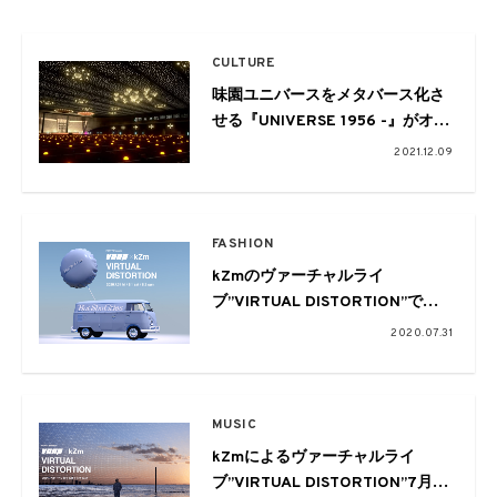
CULTURE
味園ユニバースをメタバース化さ
せる『UNIVERSE 1956 -』がオー
プン。発掘されたオープンリール
2021.12.09
音源を使ったALTZによるスペシャ
ルセットも
FASHION
kZmのヴァーチャルライ
ブ”VIRTUAL DISTORTION”で展
開されるVERDY&YouthQuakeに
2020.07.31
よる公式マーチャンダイズの詳細
発表
MUSIC
kZmによるヴァーチャルライ
ブ”VIRTUAL DISTORTION”7月31