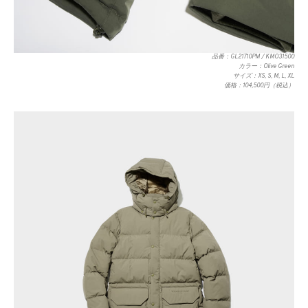
Down Parka
品番：GL21710PM / KMO31500
カラー：Olive Green
サイズ：XS, S, M, L, XL
価格：104,500円（税込）