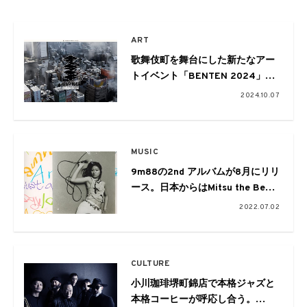
ART
歌舞伎町を舞台にした新たなアー
トイベント「BENTEN 2024」が
開催。芸術監督にChim↑Pom from
2024.10.07
Smappa!Group
MUSIC
9m88の2nd アルバムが8月にリリ
ース。日本からはMitsu the Beats
やStarRoが参加
2022.07.02
CULTURE
小川珈琲堺町錦店で本格ジャズと
本格コーヒーが呼応し合う。