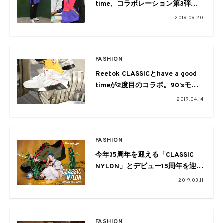
time、コラボレーション第3弾は
アノラックとトラックパンツのセ
2019.09.20
ットアップ
FASHION
Reebok CLASSICとhave a good
timeが2度目のコラボ。90’sモデ
ルを採用したスペシャルデザイン
2019.04.14
の一足
FASHION
今年35周年を迎える「CLASSIC
NYLON」とデビュー15周年を迎え
る木村カエラがコラボ！“CLASSIC
2019.03.11
NYLON KAELA”が3/14に発売
FASHION