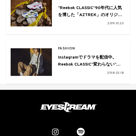
“Reebok CLASSIC”90年代に人気
を博した「AZTREK」のオリジナ
ルカラー3色復刻。ロゴも90年代
2019.01.20
当時の「ベクターロゴ」に一新
FASHION
Instagramでドラマを配信中。
Reebok CLASSIC“変わらない”魅
力を放つ名作スニーカーにも注目
2018.02.18