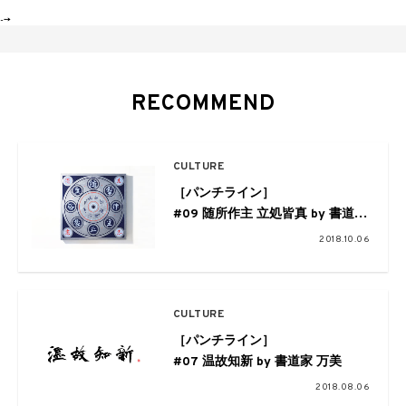
-->
RECOMMEND
CULTURE
［パンチライン］
#09 随所作主 立処皆真​ by 書道家
万美
2018.10.06
CULTURE
［パンチライン］
#07 温故知新​ by 書道家 万美
2018.08.06