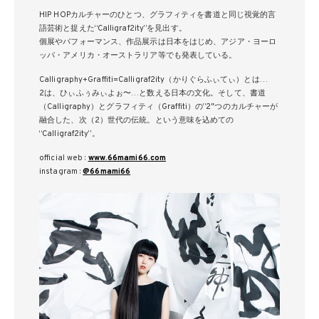
HIP HOPカルチャーのひとつ、グラフィティを書道と同じ視覚的言
語芸術と捉えた“Calligraf2ity”を見出す。
個展やパフォーマンス、作品展示は日本をはじめ、アジア・ヨーロ
ッパ・アメリカ・オーストラリア等でも発表している。
Calligraphy+Graffiti=Calligraf2ity（かりぐらふぃてぃ）とは…
2は、ひぃふぅみぃよぉ〜…と数える日本の文化。そして、書道
（Calligraphy）とグラフィティ（Graffiti）の”2″つのカルチャーが
融合した、次（2）世代の伝統。という意味を込めての
“Calligraf2ity”。
official web :
www.66mami66.com
instagram :
@66mami66