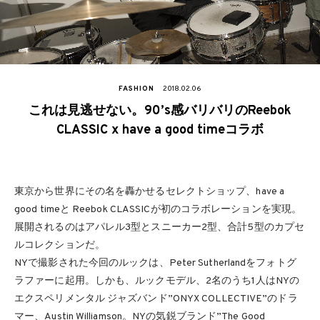
FASHION
2018.02.06
これは見逃せない。90’s感バリバリのReebok
CLASSIC x have a good timeコラボ
東京から世界にその名を轟かせるセレクトショップ、have a
good timeと Reebok CLASSICが初のコラボレーションを実現。
展開されるのはアパレル3型とスニーカー2型、合計5型のカプセ
ルコレクションだ。
NYで撮影された今回のルックは、Peter Sutherlandをフォトグ
ラファーに起用。しかも、ルックモデル、2名のうち1人はNYの
エクスペリメンタル ジャズバンド”ONYX COLLECTIVE”のドラ
マー、Austin Williamson。NYの気鋭ブランド”The Good