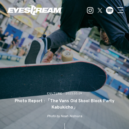
CULTURE
2025.05.09
Photo Report : 「The Vans Old Skool Block Party
Kabukicho」
Photo by Noah Nishiura