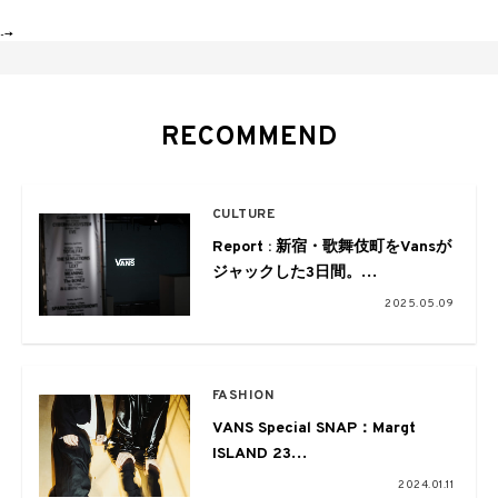
-->
RECOMMEND
CULTURE
Report : 新宿・歌舞伎町をVansが
ジャックした3日間。
「The Vans Old Skool Block
2025.05.09
Party Kabukicho」
FASHION
VANS Special SNAP：Margt
ISLAND 23
Margt、
2024.01.11