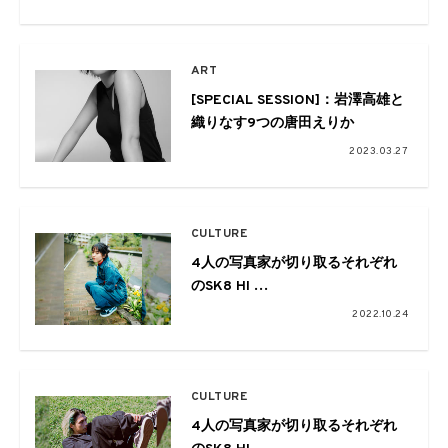
SPARK!!SOUND!!SHOW!!、
TENDOUJI、mesoism、UCARY
& THE VALENTINEがVANSを履き
ART
こなす
[SPECIAL SESSION]：岩澤高雄と
織りなす9つの唐田えりか
2023.03.27
CULTURE
4人の写真家が切り取るそれぞれ
のSK8 HI
04.マスダレンゾ
2022.10.24
CULTURE
4人の写真家が切り取るそれぞれ