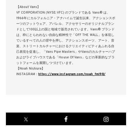
【About Vans】
VF CORPORATION (NYSE: VFC) のブランドである Vans® は、
1966年にカルフォルニア・アナハイムで誕⽣以来、アクションスポ
ーツのフットウェア、アパレル、アクセサリーのオリジナルブラン
ドとして100以上の国と地域で販売されています。Vans® ブランド
は、枠にとらわれない⾃由な精神性で「OFF THE WALL」を体現し
ているすべての⼈の背中を押し、アクションスポーツ、アート、⾳
楽、ストリートカルチャーにおけるクリエイティビティあふれる⾃
⼰表現を促進し、「Vans Pipe Masters」やVansのカルチャーハブ
およびライブハウスである「House Of Vans」などの⾰新的なプラ
ットフォームを展開しつづけています。
【Noah Nishiura】
INSTAGRAM：
https://www.instagram.com/noah_fml98/