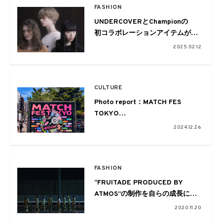
FASHION
UNDERCOVERとChampionの
初コラボレーションアイテムがロ
ーンチ
2025.02.12
CULTURE
Photo report：MATCH FES
TOKYO
-渋谷で未知のMATCHを楽しむ1週
2024.12.26
間-
FASHION
“FRUITADE PRODUCED BY
ATMOS”の制作を自らの成長に
YouthQuakeのジャイアントリー
2020.11.20
プ