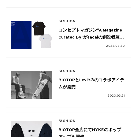
FASHION
コンセプトマガジン“A Magazine
Curated By”がsacaiの創設者兼デ
ザイナー 阿部千登勢をゲストキュ
2023.06.30
レーターに。限定Tシャツも展開
FASHION
BIOTOPとLevi’s®のコラボアイテ
ムが発売
2023.03.21
FASHION
BIOTOP全店にてHYKEのポップ