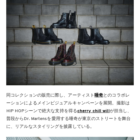
同コレクションの販売に際し、アーティスト
唾奇
とのコラボレ
ーションによるメインビジュアルキャンペーンを展開。撮影は
HIP HOPシーンで絶大な支持を得る
cherry chill will
が担当し、
普段からDr. Martensを愛用する唾奇が東京のストリートを舞台
に、リアルなスタイリングを披露している。