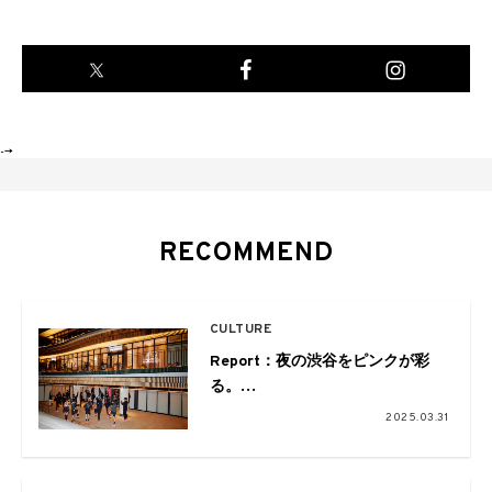
-->
RECOMMEND
CULTURE
Report：夜の渋谷をピンクが彩
る。
「New Balance Run Hub Yoyogi
2025.03.31
Park」Opening Event