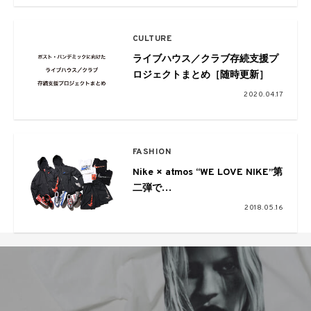
CULTURE
ライブハウス／クラブ存続支援プ
ロジェクトまとめ［随時更新］
2020.04.17
FASHION
Nike × atmos “WE LOVE NIKE”第
二弾で
Air Max 90やアパレルラインも登
2018.05.16
場！