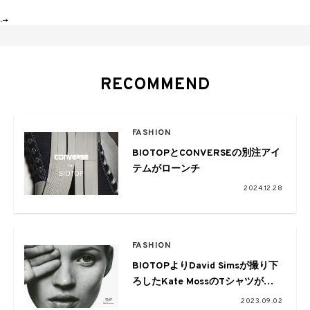
-->
RECOMMEND
FASHION
BIOTOPとCONVERSEの別注アイ
テムがローンチ
2024.12.28
FASHION
BIOTOPよりDavid Simsが撮り下
ろしたKate MossのTシャツが発
売
2023.09.02