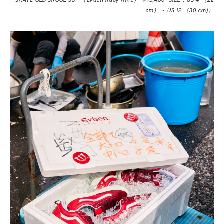
SKATE OLD SKOOL 36+ （Evisen Ruby Wine） ￥15,400 SIZE：US 4 （22
cm） ~ US 12 （30 cm)）