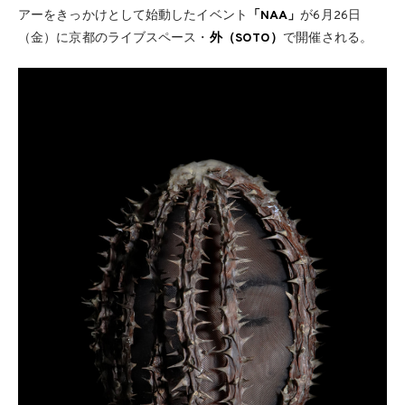
アーをきっかけとして始動したイベント
「NAA」
が6月26日
（金）に京都のライブスペース・
外（SOTO）
で開催される。