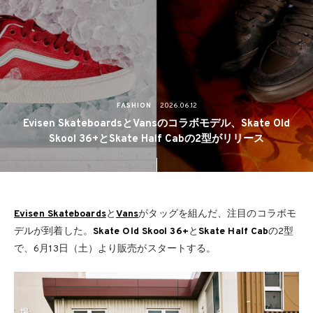
FASHION
2026.06.12
Evisen SkateboardsとVansのコラボモデル、Skate Old
Skool 36+とSkate Half Cabの2型がリリース
Evisen Skateboards
と
Vans
がタッグを組んだ、注目のコラボモ
デルが到着した。
Skate Old Skool 36+
と
Skate Half Cab
の2型
で、6月13日（土）より販売がスタートする。