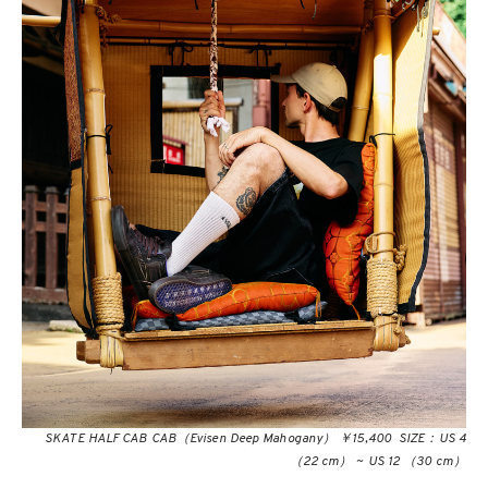
SKATE HALF CAB CAB（Evisen Deep Mahogany） ￥15,400 SIZE：US 4
（22 cm） ~ US 12 （30 cm）