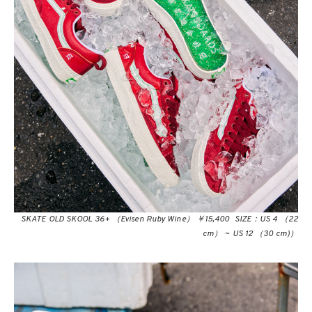
SKATE OLD SKOOL 36+ （Evisen Ruby Wine） ￥15,400 SIZE：US 4 （22
cm） ~ US 12 （30 cm)）