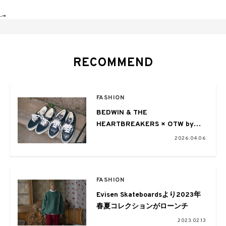
-->
RECOMMEND
FASHION
BEDWIN & THE
HEARTBREAKERS × OTW by
Vans最新コラボモデル2型が登場
2026.04.06
FASHION
Evisen Skateboardsより2023年
春夏コレクションがローンチ
2023.02.13