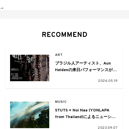
-->
RECOMMEND
ART
ブラジル人アーティスト、Aun
Heldenの来日パフォーマンスが北
千住BUoYで開催。JACKSON
2026.05.19
kakiが立ち上げたアートコレクテ
ィブ、EMTIRE AXON MOSQUITO
主催の公演
MUSIC
STUTS × Noi Naa (YONLAPA
from Thailand)によるニューシン
グル「Two Kites」がリリース
2023.09.07