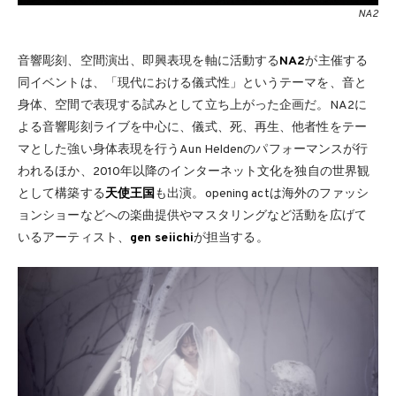
NA2
音響彫刻、空間演出、即興表現を軸に活動する
NA2
が主催する
同イベントは、「現代における儀式性」というテーマを、音と
身体、空間で表現する試みとして立ち上がった企画だ。NA2に
よる音響彫刻ライブを中心に、儀式、死、再生、他者性をテー
マとした強い身体表現を行うAun Heldenのパフォーマンスが行
われるほか、2010年以降のインターネット文化を独自の世界観
として構築する
天使王国
も出演。opening actは海外のファッシ
ョンショーなどへの楽曲提供やマスタリングなど活動を広げて
いるアーティスト、
gen seiichi
が担当する。