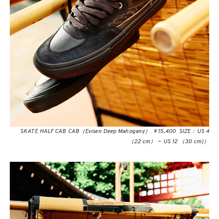
SKATE HALF CAB CAB（Evisen Deep Mahogany） ￥15,400 SIZE：US 4
（22 cm） ~ US 12 （30 cm)）