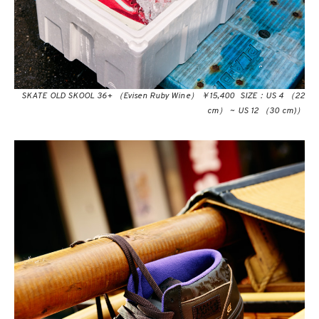
SKATE OLD SKOOL 36+ （Evisen Ruby Wine） ￥15,400 SIZE：US 4 （22
cm） ~ US 12 （30 cm)）