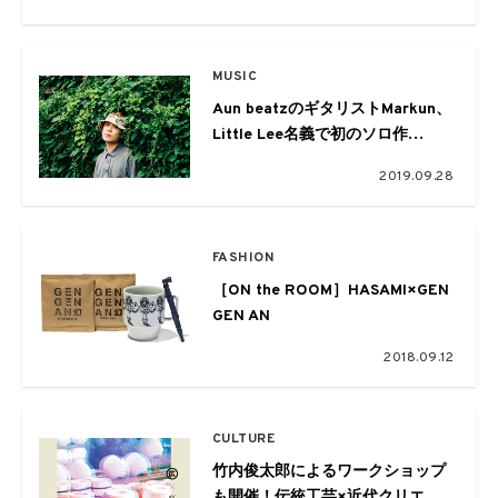
MUSIC
Aun beatzのギタリストMarkun、
Little Lee名義で初のソロ作
『“never ending”』をデジタルリ
2019.09.28
リース
FASHION
［ON the ROOM］HASAMI×GEN
GEN AN
2018.09.12
CULTURE
竹内俊太郎によるワークショップ
も開催！伝統工芸×近代クリエー