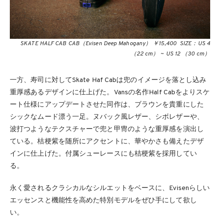
SKATE HALF CAB CAB（Evisen Deep Mahogany） ￥15,400 SIZE：US 4
（22 cm） ~ US 12 （30 cm）
一方、寿司に対してSkate Haf Cabは兜のイメージを落とし込み
重厚感あるデザインに仕上げた。Vansの名作Half Cabをよりスケ
ート仕様にアップデートさせた同作は、ブラウンを貴重にした
シックなムード漂う一足。ヌバック風レザー、シボレザーや、
波打つようなテクスチャーで兜と甲冑のような重厚感を演出し
ている。桔梗紫を随所にアクセントに、華やかさも備えたデザ
インに仕上げた。付属シューレースにも桔梗紫を採用してい
る。
永く愛されるクラシカルなシルエットをベースに、Evisenらしい
エッセンスと機能性を高めた特別モデルをぜひ手にして欲し
い。