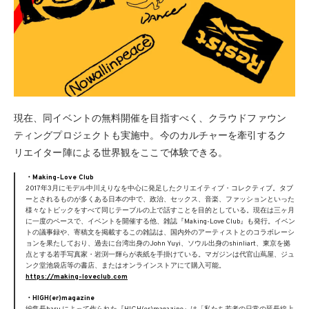
現在、同イベントの無料開催を目指すべく、クラウドファウン
ティングプロジェクトも実施中。今のカルチャーを牽引するク
リエイター陣による世界観をここで体験できる。
・Making-Love Club
2017年3月にモデル中川えりなを中心に発足したクリエイティブ・コレクティブ。タブ
ーとされるものが多くある日本の中で、政治、セックス、音楽、ファッションといった
様々なトピックをすべて同じテーブルの上で話すことを目的としている。現在は三ヶ月
に一度のペースで、イベントを開催する他、雑誌『Making-Love Club』も発行。イベン
トの議事録や、寄稿文を掲載するこの雑誌は、国内外のアーティストとのコラボレーシ
ョンを果たしており、過去に台湾出身のJohn Yuyi、ソウル出身のshinliart、東京を拠
点とする若手写真家・岩渕一輝らが表紙を手掛けている。マガジンは代官山蔦屋、ジュ
ンク堂池袋店等の書店、またはオンラインストアにて購入可能。
https://making-loveclub.com
・HIGH(er)magazine