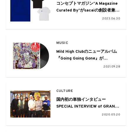
コンセプトマガジン“A Magazine
Curated By”がsacaiの創設者兼デ
ザイナー 阿部千登勢をゲストキュ
2023.06.30
レーターに。限定Tシャツも展開
MUSIC
Mild High Clubのニューアルバム
『Going Going Gone』が
〈Stones Throw〉よりリリース、
2021.09.28
収録曲「It’s Over Again」のアニ
メーションMVも公開
CULTURE
国内初の単独インタビュー
SPECIAL INTERVIEW of GRAND
COLLECTION -Ben Oleynik-
2020.05.20