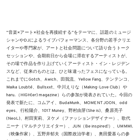
“音楽×アート×社会を再接続する”をテーマに、話題のミュージ
シャンやDJによるライブパフォーマンス、各分野の若手クリエ
イターや専門家が、アートと社会問題について語り合うトーク
セッションや、会期前日から会場に滞在するアーティストが、
その場で作品を作り上げていくアーティスト・イン・レジデン
スなど、従来のものとは、ひと味違ったフェスになっている。
これまでにGotch、Awich、田我流、Yellow Fang、テンテンコ、
Maika Loubté、Bullsxxt、中川えりな（Making-Love Club）や
haru.（HIGH(er) magazine）らの参加が発表されていた。今回の
発表で新たに、コムアイ、BudaMunk、MOMENT JOON、odd
eyes、行松陽介、1017 Muney、野村由芽(She is)、桑原亮子
(NeoL)、村田実莉、ヌケメ（ファッションデザイナー）、歌代
ニーナ（マルチクリエイター）、JUN（Be inspired!）、UMMMI.
（映像作家）、五野井郁夫（国際政治学者）、奥田愛基らの参