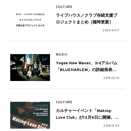
CULTURE
ライブハウス／クラブ存続支援プ
ロジェクトまとめ［随時更新］
2020.04.17
MUSIC
Yogee New Waves、3rdアルバム
「BLUEHARLEM」の詳細発表、
全国ツアーの開催も決定！
2019.02.01
CULTURE
カルチャーイベント「Making-
Love Club」が12月6日に開催。中
川えりな、haru.、歌代ニーナらが
2018.12.03