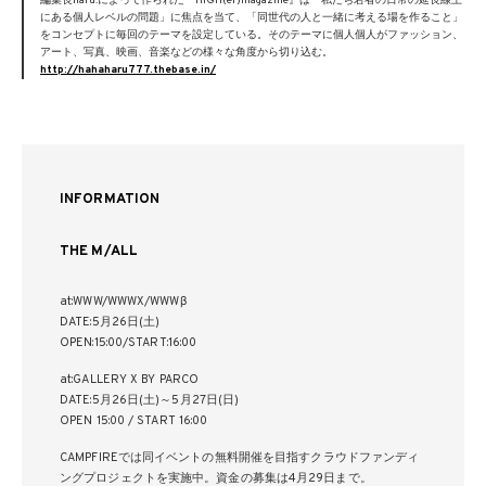
編集長haru.によって作られた『HIGH(er)magazine』は「私たち若者の日常の延長線上
にある個人レベルの問題」に焦点を当て、「同世代の人と一緒に考える場を作ること」
をコンセプトに毎回のテーマを設定している。そのテーマに個人個人がファッション、
アート、写真、映画、音楽などの様々な角度から切り込む。
http://hahaharu777.thebase.in/
INFORMATION
THE M/ALL
at:WWW/WWWX/WWWβ
DATE:5月26日(土)
OPEN:15:00/START:16:00
at:GALLERY X BY PARCO
DATE:5月26日(土)～5月27日(日)
OPEN 15:00 / START 16:00
CAMPFIREでは同イベントの無料開催を目指すクラウドファンディ
ングプロジェクトを実施中。資金の募集は4月29日まで。