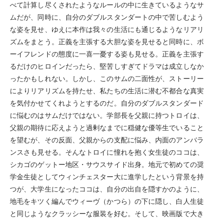
べて計算し尽くされたようなルールの中に生きているようなサ
ムだが、同時に、自分のダブルスタンダートの中で苦しむよう
な姿を見せ、ゆえに本作は我々の生活にも通じるようなリアリ
ズムをまとう。正義を主張する大胆な姿を見せると同時に、ボ
ーイフレンドの態度に一喜一憂する姿も見せる。正義を主張す
るだけのヒロインだったら、堅苦しすぎてドラマは成立しなか
ったかもしれない。しかし、このサムの二面性が、ストーリー
によりリアリズムを持たせ、私たちの生活に潜む不都合な真実
を気付かせてくれようとするのだ。自分のダブルスタンダード
に悩むのはサムだけではない。学部長を父親に持つトロイは、
父親の期待に応えようと過剰なまでに穏健な優等生でいること
を望むが、その反面、父親からの支配に悩み、内面のアンバラ
ンスさも見せる。そんなトロイに憧れを抱く女生徒のココは、
シカゴのゲットー地区・サウスサイド出身。地元で初めての奨
学金生徒としてウィンチェスター大に進学したという背景を持
つが、大学生になったココは、自分の出自を隠すかのように、
地毛をキツく編んでウィーヴ（かつら）の下に隠し、白人生徒
と同じようなクラッシーな服装を好む。そして、映画版で大き