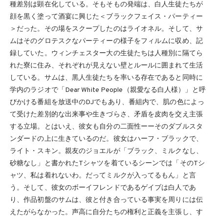
種差別は顕在化している。そもそもの発端は、白人生徒たちが
顔を黒く塗って酒宴に興じた＜ブラックフェイス・パーティー
＞だった。その場をスクープしたのはライオネル。そして、サ
ムはそのグロテスクなパーティーの様子をフィルムに収め、記
録していた。ウィンチェスター大の生徒たちは人種別に隔てら
れた寮に住み、それぞれが見えない壁とルールに囲まれて生活
している。サムは、黒人生徒たちを率いる存在であると同時に
学内のラジオで「Dear White People（親愛なる白人様）」と呼
びかける番組を放送中のDJでもあり、番組内で、肌の色によっ
て受けた差別的な出来事や生きづらさ、矛盾を皮肉を交え主張
する立場。とはいえ、彼女も自分の二面性ーーそのダブルスタ
ンダードの上に生きているのだ。彼女はハーフ・ブラックで、
ライト・スキン。親友のジョエルが「ブラック、ミルクなし、
砂糖なし」と書かれたTシャツを着ているシーンでは「そのTシ
ャツ、私は着れないわ。だってミルクが入ってるもん」と言
う。そして、彼女のボーイフレンドであるゲイブは白人であ
り、作品初盤のサムは、彼と付き合っている事実を周りには伝
えたがらなかった。声高に自分たちの権利と正義を主張し、す