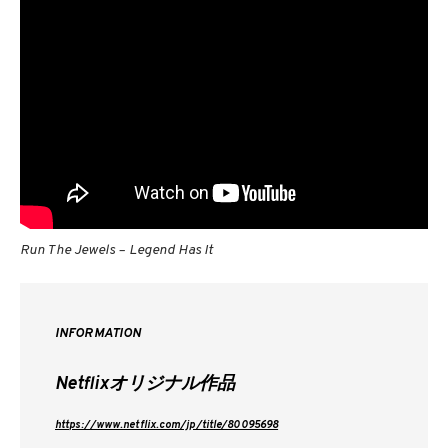
Run The Jewels – Legend Has It
INFORMATION
Netflixオリジナル作品
https://www.netflix.com/jp/title/80095698