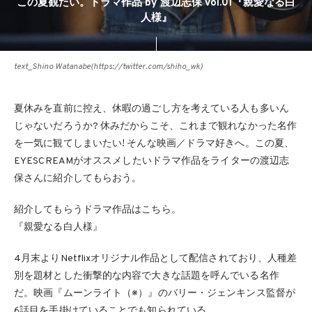
この夏観たい。ドラマ作品 by 渡辺志保 vol.01『親愛なる白
人様』
text_Shino Watanabe(https://twitter.com/shiho_wk)
夏休みを直前に控え、休暇の過ごし方を考えている人も多いん
じゃないだろうか? 休みだからこそ、これまで観れなかった名作
を一気に観てしまいたい! そんな映画／ドラマ好きへ。この夏、
EYESCREAMがオススメしたいドラマ作品をライターの渡辺志
保さんに紹介してもらおう。
紹介してもらうドラマ作品はこちら。
『親愛なる白人様』
4月末よりNetflixオリジナル作品として配信されており、人種差
別を題材とした衝撃的な内容で大きな話題を呼んでいる名作
だ。映画『ムーンライト（※）』のバリー・ジェンキンス監督が
6話目を手掛けていることでも知られている。