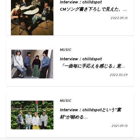
Interview：chilldspot
CMソング書き下ろしで見えた、
自分たちらしいバランス
2022.09.15
MUSIC
Interview：chilldspot
「一曲毎に手応えを感じる」意欲
作
2022.03.29
2nd EP『around dusk』Release
MUSIC
Interview：chilldspotという“素
材”が秘める
無限の可能性
2021.09.15