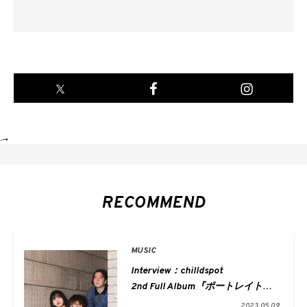
-->
RECOMMEND
MUSIC
Interview：chilldspot
2nd Full Album『ポートレイト』
解放されたサウンドが響く今のバ
2023.05.09