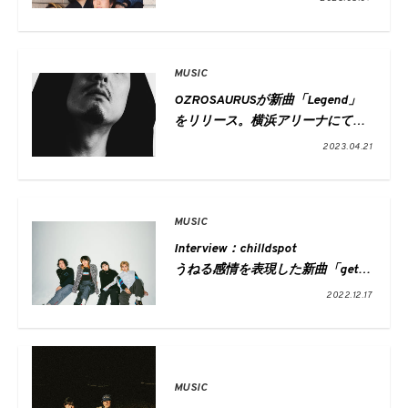
ンドらしさ
MUSIC
OZROSAURUSが新曲「Legend」
をリリース。横浜アリーナにてワ
ンマン公演「NOT LEGEND」が決
2023.04.21
定
MUSIC
Interview：chilldspot
うねる感情を表現した新曲「get
high」
2022.12.17
MUSIC