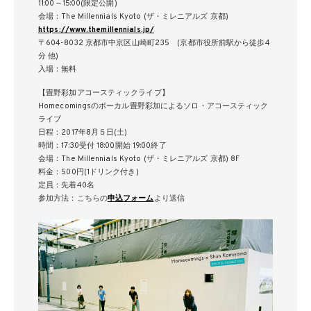
11:00～15:00(限定公開)
会場：The Millennials Kyoto (ザ・ミレニアルズ 京都)
https://www.themillennials.jp/
〒604-8032 京都市中京区山崎町235 (京都市役所前駅から徒歩4
分 他)
入場：無料
【畳野彩加アコースティックライブ】
Homecomingsのボーカル畳野彩加によるソロ・アコースティック
ライブ
日程：2017年8月５日(土)
時間：17:30受付 18:00開始 19:00終了
会場：The Millennials Kyoto (ザ・ミレニアルズ 京都) 8F
料金：500円(1ドリンク付き)
定員：先着40名
参加方法：こちらの
申込フォーム
より送信