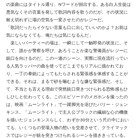
の楽曲にはタイトル通り、Nワードが頻出する。ある白人生徒は
悪気なくその言葉を発して歌詞内容を歌うのだが、その状況に
耐え切れずに場の空気を一変させたのがレジーだ。
「歌詞だったらイケない言葉も口に出していいのかよ？お前は
気にならなくても、俺たちは気になるんだ」
楽しいパーティーの場は、一瞬にして一触即発の状況に。そ
して、誰かが警察を呼び、あろうことか楽な警備員がレジーに
銃口を向けるのだ。この一連のシーン、実際に現在流行ってい
る人気ラッパーの曲を使ってどこまでもリアルに描かれてお
り、一丁の拳銃によってもたらされる緊張感を体感することが
できる。それは、まるで砂を噛むような嫌な緊張感だ。そし
て、不当とも言える理由で突然銃口突きつけられる恐怖感もひ
しひしと伝わってくる。このエピソードのメガホンを撮ったの
は、映画「ムーンライト」で一躍脚光を浴びたバリー・ジェン
キンス。「ムーンライト」で主人公ブラックの繊細な心の機微
を描いたジェンキンスらしく、わずか30分という尺の中におい
ても、いくつもの登場人物の想いを交差させて、クライマック
スではレジーが銃を突きつけられるシーンを描ききっている。