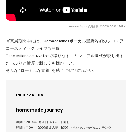
Homecomings × 小見山峻-KYOTO LOCAL STORY-
写真展期間中には、Homecomingsボーカル畳野彩加のソロ・ア
コースティックライブも開催！
“The Millennials Kyoto”で織りなす、ミレニアル世代が映し出す
たっぷりと濃厚で新しくも懐かしい。
そんな“ローカルな京都”を感じにぜひ訪れたい。
INFORMATION
homemade journey
期間：2017年8月４日(金)～13日(日)
時間：11:00～19:00(最終入場 18:30) スペシャルmovieコンテンツ