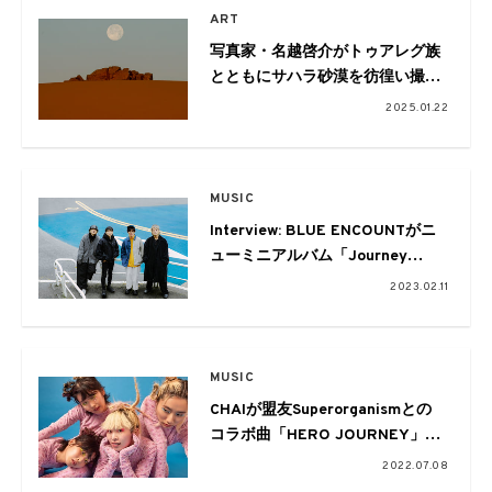
ART
写真家・名越啓介がトゥアレグ族
とともにサハラ砂漠を彷徨い撮
影。写真展「DUNE」の開催と写
2025.01.22
真集が発売へ
MUSIC
Interview: BLUE ENCOUNTがニ
ューミニアルバム「Journey
through the new door」に込めた
2023.02.11
自己追究の形と未来への思い
MUSIC
CHAIが盟友Superorganismとの
コラボ曲「HERO JOURNEY」を
リリース。
2022.07.08
今年2度目の単独USツアーも