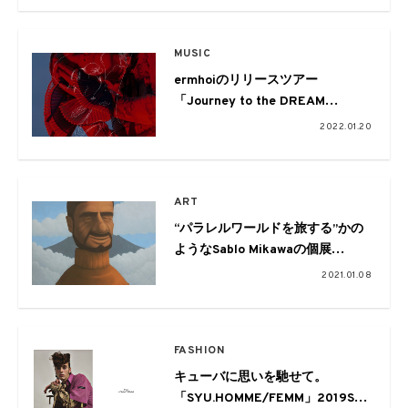
MUSIC
ermhoiのリリースツアー
「Journey to the DREAM
LAND」にNTsKi、小林うてな率い
2022.01.20
る伝説のバンド、鬼の右腕が出演
ART
“パラレルワールドを旅する”かの
ようなSablo Mikawaの個展
「JOURNEY」が開催
2021.01.08
FASHION
キューバに思いを馳せて。
「SYU.HOMME/FEMM」2019S/S