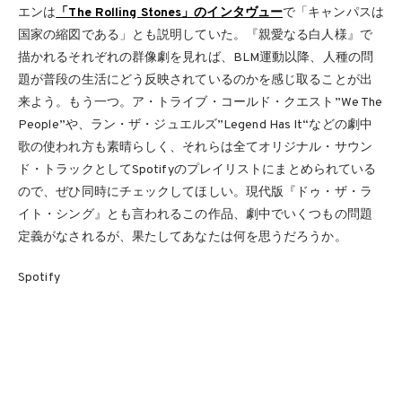
エンは
「The Rolling Stones」のインタヴュー
で「キャンパスは
国家の縮図である」とも説明していた。『親愛なる白人様』で
描かれるそれぞれの群像劇を見れば、BLM運動以降、人種の問
題が普段の生活にどう反映されているのかを感じ取ることが出
来よう。もう一つ。ア・トライブ・コールド・クエスト”We The
People”や、ラン・ザ・ジュエルズ”Legend Has It“などの劇中
歌の使われ方も素晴らしく、それらは全てオリジナル・サウン
ド・トラックとしてSpotifyのプレイリストにまとめられている
ので、ぜひ同時にチェックしてほしい。現代版『ドゥ・ザ・ラ
イト・シング』とも言われるこの作品、劇中でいくつもの問題
定義がなされるが、果たしてあなたは何を思うだろうか。
Spotify