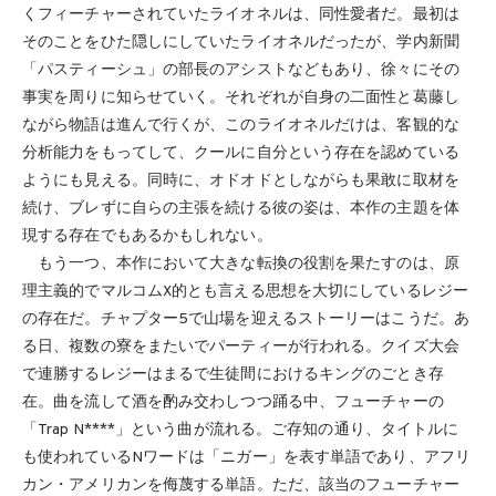
くフィーチャーされていたライオネルは、同性愛者だ。最初は
そのことをひた隠しにしていたライオネルだったが、学内新聞
「パスティーシュ」の部長のアシストなどもあり、徐々にその
事実を周りに知らせていく。それぞれが自身の二面性と葛藤し
ながら物語は進んで行くが、このライオネルだけは、客観的な
分析能力をもってして、クールに自分という存在を認めている
ようにも見える。同時に、オドオドとしながらも果敢に取材を
続け、ブレずに自らの主張を続ける彼の姿は、本作の主題を体
現する存在でもあるかもしれない。
もう一つ、本作において大きな転換の役割を果たすのは、原
理主義的でマルコムX的とも言える思想を大切にしているレジー
の存在だ。チャプター5で山場を迎えるストーリーはこうだ。あ
る日、複数の寮をまたいでパーティーが行われる。クイズ大会
で連勝するレジーはまるで生徒間におけるキングのごとき存
在。曲を流して酒を酌み交わしつつ踊る中、フューチャーの
「Trap N****」という曲が流れる。ご存知の通り、タイトルに
も使われているNワードは「ニガー」を表す単語であり、アフリ
カン・アメリカンを侮蔑する単語。ただ、該当のフューチャー