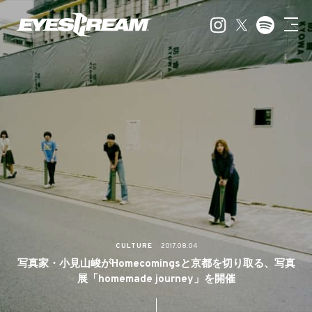
CULTURE
2017.08.04
写真家・小見山峻がHomecomingsと京都を切り取る、写真
展「homemade journey」を開催