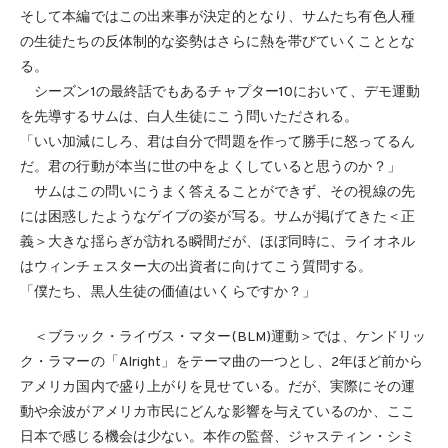
そして本編ではこの出来事が決定的となり、サムたち有色人種
の生徒たちの反体制的な姿勢はさらに熱を帯びていくこととな
る。
シーズン1の最終話でもあるチャプター10において、デモ運動
を先導するサムは、白人生徒にこう問いただされる。
「いい加減にしろ、君は自分で問題を作って勝手に怒ってるん
だ。君の行動が本当に世の中をよくしていると思うのか？」
サムはこの問いにうまく答えることができず、その視線の先
には困惑したようなゲイブの姿が写る。サムが掲げてきた＜正
義＞大きな揺らぎが訪れる瞬間だが、ほぼ同時に、ライオネル
はウィンチェスター大の出資者に向けてこう質問する。
「僕たち、黒人生徒の価値はいくらですか？」
＜ブラック・ライヴス・マター(BLM)運動＞では、ケンドリッ
ク・ラマーの「Alright」をテーマ曲の一つとし、2年ほど前から
アメリカ国内で盛り上がりを見せている。だが、実際にその運
動や余波がアメリカ市民にどんな影響を与えているのか、ここ
日本で感じる機会は少ない。本作の監督、ジャスティン・シミ