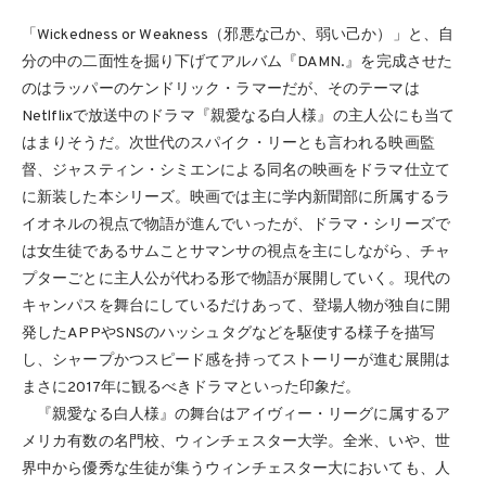
「Wickedness or Weakness（邪悪な己か、弱い己か）」と、自
分の中の二面性を掘り下げてアルバム『DAMN.』を完成させた
のはラッパーのケンドリック・ラマーだが、そのテーマは
Netlflixで放送中のドラマ『親愛なる白人様』の主人公にも当て
はまりそうだ。次世代のスパイク・リーとも言われる映画監
督、ジャスティン・シミエンによる同名の映画をドラマ仕立て
に新装した本シリーズ。映画では主に学内新聞部に所属するラ
イオネルの視点で物語が進んでいったが、ドラマ・シリーズで
は女生徒であるサムことサマンサの視点を主にしながら、チャ
プターごとに主人公が代わる形で物語が展開していく。現代の
キャンパスを舞台にしているだけあって、登場人物が独自に開
発したAPPやSNSのハッシュタグなどを駆使する様子を描写
し、シャープかつスピード感を持ってストーリーが進む展開は
まさに2017年に観るべきドラマといった印象だ。
『親愛なる白人様』の舞台はアイヴィー・リーグに属するア
メリカ有数の名門校、ウィンチェスター大学。全米、いや、世
界中から優秀な生徒が集うウィンチェスター大においても、人