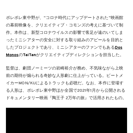
ポレポレ東中野が、“コロナ時代にアップデートされた”映画館
の幕前映像を、クリエイティブ・コモンズの考えに基づいて制
作。本作は、新型コロナウイルスの影響で客足が遠のいてしま
ったミニシアターの安全に対する取り組みのアピールを目的と
したプロジェクトであり、ミニシアターのファンでもある
Dos
Monos
の
TaiTan
がクリエイティブディレクションを担当した。
監督は、劇団ノーミーツの岩崎裕介が務め、不気味ながら上映
前の期待が煽られる奇妙な人形劇に仕上がっている。ビートメ
イカーMON/KUによるトラックも必聴だ。なお、本作に登場す
る人形は、ポレポレ東中野ほか全国で2021年1月から公開される
ドキュメンタリー映画『陶王子 2万年の旅』で活用されたもの。