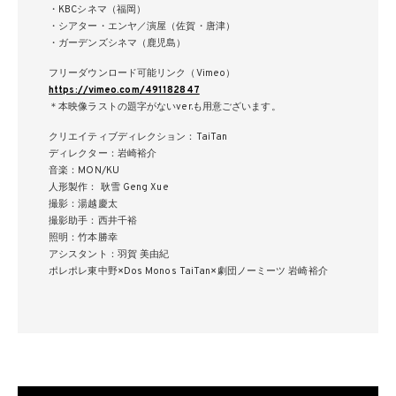
・KBCシネマ（福岡）
・シアター・エンヤ／演屋（佐賀・唐津）
・ガーデンズシネマ（鹿児島）
フリーダウンロード可能リンク（Vimeo）
https://vimeo.com/491182847
＊本映像ラストの題字がないver.も用意ございます。
クリエイティブディレクション：TaiTan
ディレクター：岩崎裕介
音楽：MON/KU
人形製作： 耿雪 Geng Xue
撮影：湯越慶太
撮影助手：西井千裕
照明：竹本勝幸
アシスタント：羽賀 美由紀
ポレポレ東中野×Dos Monos TaiTan×劇団ノーミーツ 岩崎裕介