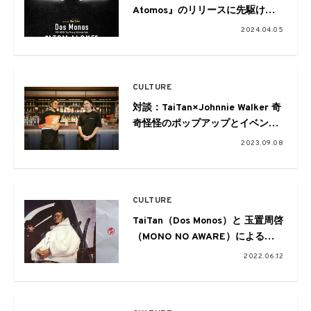
Atomos』のリリースに先駆け、
各回1名限定のリスニングパーティ
2024.04.05
ー「ATOM ALONE」を開催
CULTURE
対談：TaiTan×Johnnie Walker 奇
奇怪怪のポップアップとイベント
を軸にブランドとクリエイターの
2023.09.08
コラボについて考える
CULTURE
TaiTan（Dos Monos）と 玉置周啓
（MONO NO AWARE）による大
人気Podcast番組
2022.06.12
『奇奇怪怪明解事典』の書籍化を
記念した
トークイベントが開催