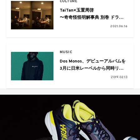
CULTURE
TaiTan×玉置周啓
〜奇奇怪怪明解事典 別巻 ドラマ
にならないドラマ『海がきこえ
2021.06.16
る』の魅力〜
from EYESCREAM No.178
MUSIC
Dos Monos、デビューアルバムを
3月に日米レーベルから同時リリ
ース！ジャケット・トラックリス
2019.02.13
トも公開。