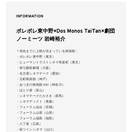
INFORMATION
ポレポレ東中野×Dos Monos TaiTan×劇団
ノーミーツ 岩崎裕介
＊現在までに上映が決まっている映画館：
・ポレポレ東中野（東京）
・ヒューマントラストシネマ有楽町（東京）
・第七藝術劇場（大阪）
・名古屋シネマテーク（愛知）
・元町映画館（神戸）
・あつぎの映画館 kiki（神奈川）
・ほとり座（富山）
・シネマテークたかさき（群馬）
・シネマディクト（青森）
・フォーラム仙台（宮城）
・フォーラム山形（山形）
・フォーラム福島（福島）
・八丁座（広島）
・萩ツインシネマ（山口）