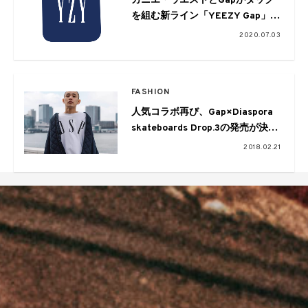
カニエ・ウエストとGapがタッグ
を組む新ライン「YEEZY Gap」コ
レクションが2021年に誕⽣
2020.07.03
FASHION
人気コラボ再び、Gap×Diaspora
skateboards Drop.3の発売が決
定！KID FRESINOの着こなしにも
2018.02.21
注目