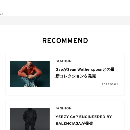
-->
RECOMMEND
FASHION
GapがSean Wotherspoonとの最
新コレクションを発売
2023.10.06
FASHION
YEEZY GAP ENGINEERED BY
BALENCIAGAが発売