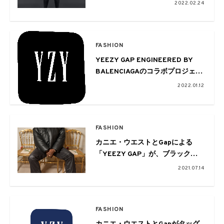
2022.02.24
FASHION
YEEZY GAP ENGINEERED BY
BALENCIAGAのコラボプロジェク
トがスタート
2022.01.12
FASHION
カニエ・ウエストとGapによる
「YEEZY GAP」が、ブラックラ
ウンドジャケットの先行予約販売
2021.07.14
を突如開始
FASHION