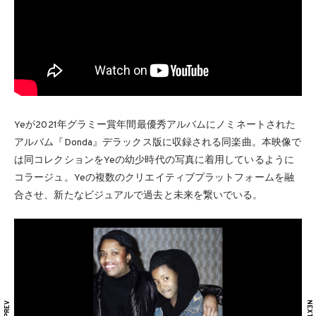
Yeが2021年グラミー賞年間最優秀アルバムにノミネートされた
アルバム『Donda』デラックス版に収録される同楽曲。本映像で
は同コレクションをYeの幼少時代の写真に着用しているように
コラージュ。Yeの複数のクリエイティブプラットフォームを融
合させ、新たなビジュアルで過去と未来を繋いでいる。