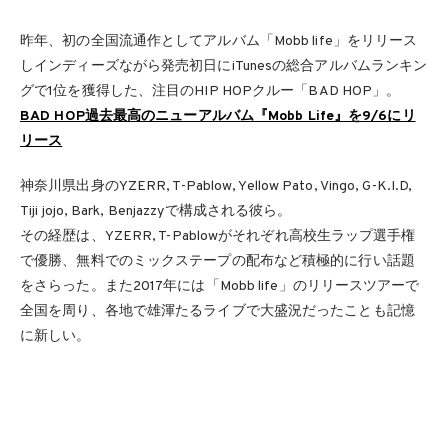
昨年、初の全国流通作としてアルバム「Mobb life」をリリース
しインディーズながら発売初日にiTunesの総合アルバムランキン
グで1位を獲得した、注目のHIP HOPクルー「BAD HOP」。
BAD HOP過去最高のニューアルバム『Mobb Life』を9/6にリ
リース
神奈川県出身のYZERR, T-Pablow, Yellow Pato, Vingo, G-K.I.D,
Tiji jojo, Bark, Benjazzyで構成される彼ら。
その経歴は、YZERR, T-Pablowがそれぞれ高校生ラップ選手権
で優勝、無料でのミックステープの配布など積極的に行い話題
をさらった。また2017年には「Mobb life」のリリースツアーで
全国を周り、各地で雄渾たるライブで大盛況だったことも記憶
に新しい。