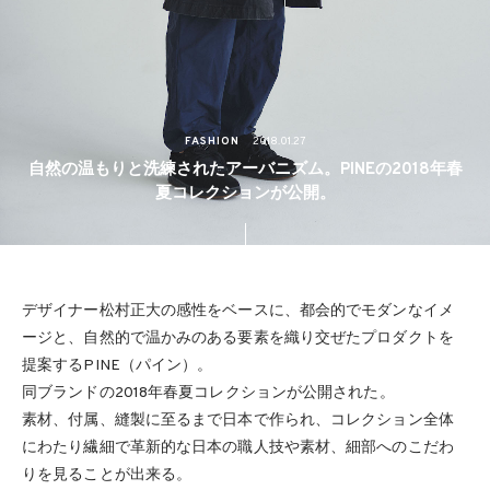
FASHION
2018.01.27
自然の温もりと洗練されたアーバニズム。PINEの2018年春
夏コレクションが公開。
デザイナー松村正大の感性をベースに、都会的でモダンなイメ
ージと、自然的で温かみのある要素を織り交ぜたプロダクトを
提案するPINE（パイン）。
同ブランドの2018年春夏コレクションが公開された。
素材、付属、縫製に至るまで日本で作られ、コレクション全体
にわたり繊細で革新的な日本の職人技や素材、細部へのこだわ
りを見ることが出来る。