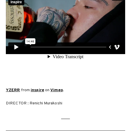
YZERR
from
inspire
on
Vimeo
.
DIRECTOR : Renichi Murakoshi