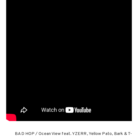
BAD HOP / Ocean View feat. YZERR, Yellow Pato, Bark & T-