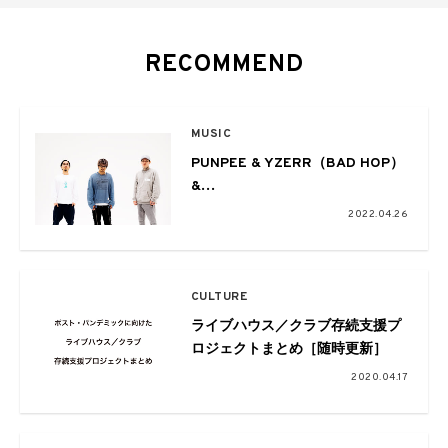
RECOMMEND
MUSIC
PUNPEE & YZERR（BAD HOP）
&
藤井健太郎によるトークセッショ
2022.04.26
ン動画が
POP YOURSのスペシャル企画と
して公開
CULTURE
ライブハウス／クラブ存続支援プ
ロジェクトまとめ［随時更新］
2020.04.17