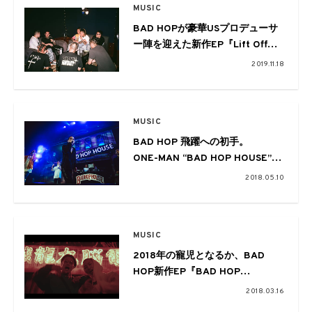
MUSIC
BAD HOPが豪華USプロデューサ
ー陣を迎えた新作EP『Lift Off』
をリリース。制作風景を収めたシ
2019.11.18
ョートムービーも公開
MUSIC
BAD HOP 飛躍への初手。
ONE-MAN “BAD HOP HOUSE”
@Zepp Tokyo
2018.05.10
MUSIC
2018年の寵児となるか、BAD
HOP新作EP『BAD HOP
HOUSE』からVingoと
2018.03.16
Benjazzy“2018”MVを公開