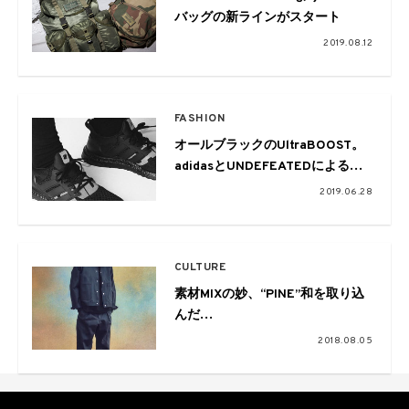
バッグの新ラインがスタート
2019.08.12
FASHION
オールブラックのUltraBOOST。
adidasとUNDEFEATEDによる最
新コラボレーションモデルが登場
2019.06.28
CULTURE
素材MIXの妙、“PINE”和を取り込
んだ
18AWCOLLECTION LOOKを公開
2018.08.05