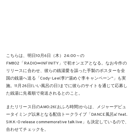
こちらは、明日10月6日（木）24:00～の
FM802「RADIO∞INFINITY」で初オンエアとなる。なお今作の
リリースに合わせ、彼らの銭湯愛を謳った手製のポスターを全
国の銭湯へ送る「Cody･Lee(李)”湯めぐ李キャンペーン”」も実
施。11月26日(いい風呂の日)までに彼らのサイトを通じて応募し
た銭湯に先着順で発送されるとのこと。
またリリース日のAM0:26(おふろ時間)からは、メジャーデビュ
ータイミング以来となる配信トークライブ「DANCE風呂a! feat.
SIKK-O release commemorative talk live」も決定しているので、
合わせてチェックを。