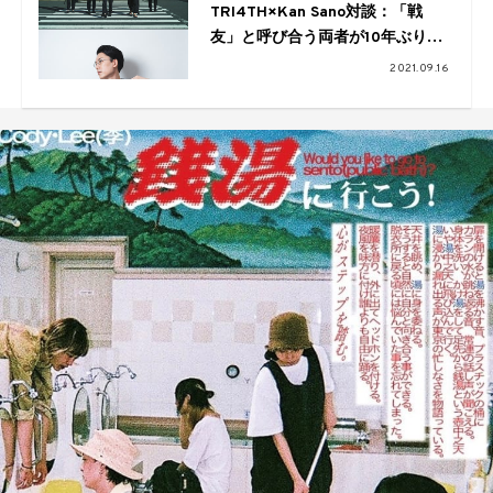
TRI4TH×Kan Sano対談：「戦
友」と呼び合う両者が10年ぶりに
一緒に音楽を鳴らせた意義とそこ
2021.09.16
にある情熱