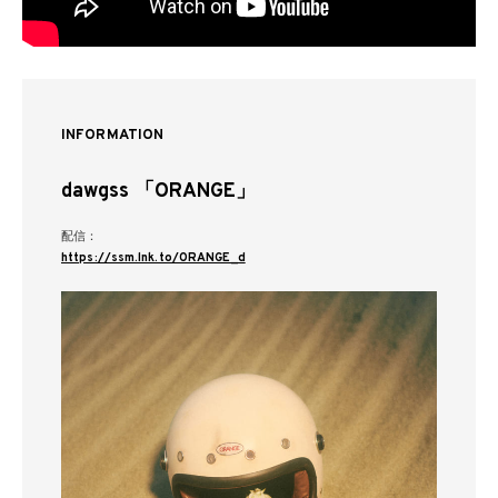
INFORMATION
dawgss 「ORANGE」
配信：
https://ssm.lnk.to/ORANGE_d