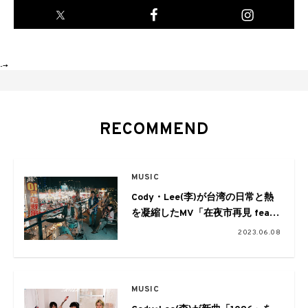
-->
RECOMMEND
MUSIC
Cody・Lee(李)が台湾の日常と熱
を凝縮したMV「在夜市再見 feat.
タブゾンビ
2023.06.08
(SOIL&”PIMP”SESSIONS)」を公
開
MUSIC