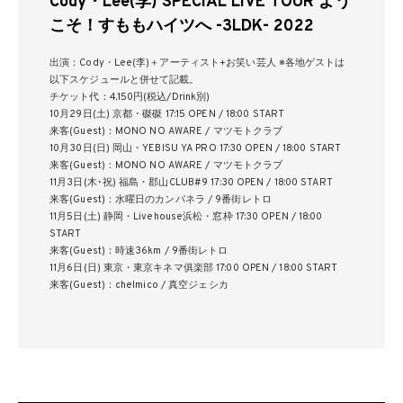
Cody・Lee(李) SPECIAL LIVE TOUR よう
こそ！すももハイツへ -3LDK- 2022
出演：Cody・Lee(李)＋アーティスト+お笑い芸人 ※各地ゲストは
以下スケジュールと併せて記載。
チケット代：4,150円(税込/Drink別)
10月29日(土) 京都・磔磔 17:15 OPEN / 18:00 START
来客(Guest)：MONO NO AWARE / マツモトクラブ
10月30日(日) 岡山・YEBISU YA PRO 17:30 OPEN / 18:00 START
来客(Guest)：MONO NO AWARE / マツモトクラブ
11月3日(木･祝) 福島・郡山CLUB#9 17:30 OPEN / 18:00 START
来客(Guest)：水曜日のカンパネラ / 9番街レトロ
11月5日(土) 静岡・Livehouse浜松・窓枠 17:30 OPEN / 18:00
START
来客(Guest)：時速36km / 9番街レトロ
11月6日(日) 東京・東京キネマ俱楽部 17:00 OPEN / 18:00 START
来客(Guest)：chelmico / 真空ジェシカ