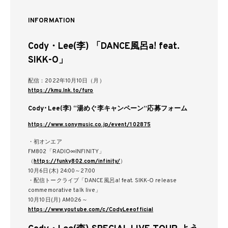
INFORMATION
Cody・Lee(李) 「DANCE風呂a! feat.
SIKK-O」
配信：2022年10月10日（月）
https://kmu.lnk.to/furo
Cody･Lee(李) “湯めぐ李キャンペーン”応募フォーム
https://www.sonymusic.co.jp/event/102875
・初オンエア
FM802「RADIO∞INFINITY」
（
https://funky802.com/infinity/
）
10月6日(木) 24:00～27:00
・配信トークライブ「DANCE風呂a! feat. SIKK-O release
commemorative talk live」
10月10日(月) AM0:26～
https://www.youtube.com/c/CodyLeeofficial