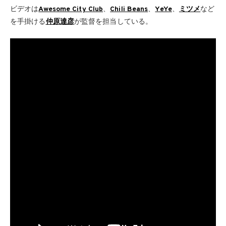
ビデオは
Awesome City Club
、
Chili Beans
、
YeYe
、
ミツメ
など
を手掛ける
仲原達彦
が監督を担当している。