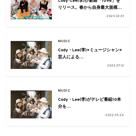
Cody･Lee(李)が新曲「1096」を
リリース。春から自身最大規模の
全国ツアーも開催
2023.02.01
MUSIC
Cody・Lee(李)×ミュージシャン×
芸人による
自主企画スリーマンツアーを開催
2022.07.12
MUSIC
Cody・Lee(李)がテレビ番組10本
分を
詰め込んだ新作MVを公開。
2022.05.26
アルバムツアーの追加公演も決定