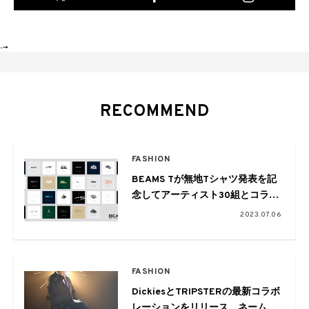
-->
RECOMMEND
FASHION
BEAMS Tが無地Tシャツ発表を記
念してアーティスト30組とコラ
ボ。長場雄や花井祐介らも参加
2023.07.06
FASHION
DickiesとTRIPSTERの最新コラボ
レーションをリリース。ネーム刺