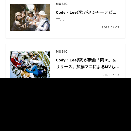
MUSIC
Cody・Lee(李)がメジャーデビュ
ー
アルバムの全貌を公開。
2022.04.09
キービジュアルは写真家・川島小
鳥
MUSIC
Cody・Lee(李)が新曲「悶々」を
リリース。加藤マニによるMVも公
開
2021.06.24