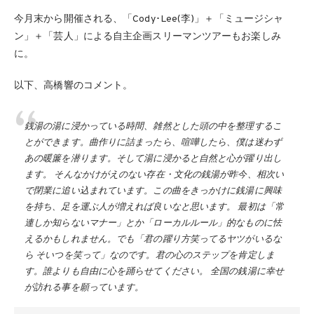
今月末から開催される、「Cody･Lee(李)」＋「ミュージシャ
ン」＋「芸人」による自主企画スリーマンツアーもお楽しみ
に。
以下、高橋響のコメント。
銭湯の湯に浸かっている時間、雑然とした頭の中を整理するこ
とができます。曲作りに詰まったら、喧嘩したら、僕は迷わず
あの暖簾を潜ります。そして湯に浸かると自然と心が躍り出し
ます。 そんなかけがえのない存在・文化の銭湯が昨今、相次い
で閉業に追い込まれています。この曲をきっかけに銭湯に興味
を持ち、足を運ぶ人が増えれば良いなと思います。 最初は「常
連しか知らないマナー」とか「ローカルルール」的なものに怯
えるかもしれません。でも「君の躍り方笑ってるヤツがいるな
ら そいつを笑って」なのです。君の心のステップを肯定しま
す。誰よりも自由に心を踊らせてください。 全国の銭湯に幸せ
が訪れる事を願っています。