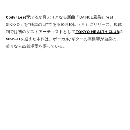
Cody･Lee(李)
が5か月ぶりとなる新曲「DANCE風呂a! feat.
SIKK-O」を“銭湯の日”である10月10日（月）にリリース。現体
制では初のゲストアーティストとして
TOKYO HEALTH CLUB
の
SIKK-O
を迎えた本作は、ボーカル/ギターの高橋響が自身の
並々ならぬ銭湯愛を謳っている。