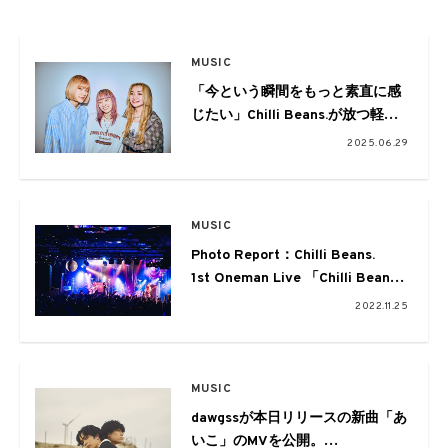
MUSIC
「今という瞬間をもっと素直に感
じたい」Chilli Beans.が放つ軽や
かな新作EP『the outside wind』
2025.06.29
MUSIC
Photo Report：Chilli Beans.
1st Oneman Live 「Chilli Beans.
Room」
2022.11.25
MUSIC
dawgssが本日リリースの新曲「あ
いこ」のMVを公開。