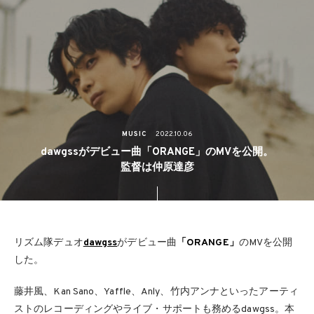
MUSIC
2022.10.06
dawgssがデビュー曲「ORANGE」のMVを公開。
監督は仲原達彦
リズム隊デュオ
dawgss
がデビュー曲
「ORANGE」
のMVを公開
した。
藤井風、Kan Sano、Yaffle、Anly、竹内アンナといったアーティ
ストのレコーディングやライブ・サポートも務めるdawgss。本