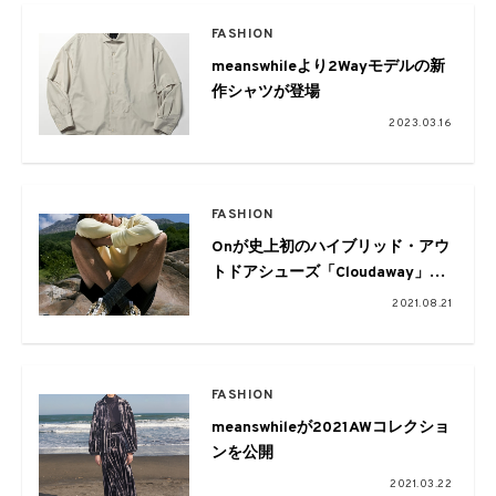
FASHION
meanswhileより2Wayモデルの新
作シャツが登場
2023.03.16
FASHION
Onが史上初のハイブリッド・アウ
トドアシューズ「Cloudaway」を
リリース
2021.08.21
FASHION
meanswhileが2021AWコレクショ
ンを公開
2021.03.22