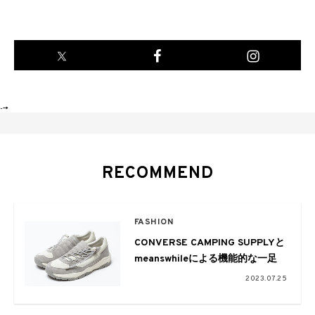
-->
RECOMMEND
FASHION
CONVERSE CAMPING SUPPLYと
meanswhileによる機能的な一足
2023.07.25