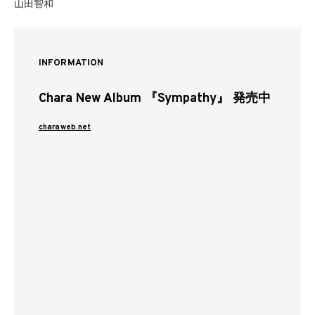
山田智和
INFORMATION
Chara New Album 『Sympathy』 発売中
charaweb.net