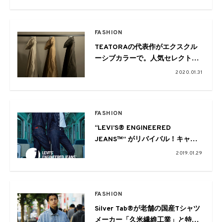
FASHION
TEATORAの代表作がエクスクル
ーシブカラーで。人気セレクトシ
ョップ3社との別注モデルが登場
2020.01.31
FASHION
“LEVI’S® ENGINEERED
JEANS™” がリバイバル！キャン
ペーンに木村拓哉と中国出身のリ
2019.01.29
ア・ドウを起用
FASHION
Silver Tab®が老舗の国産Tシャツ
メーカー「久米繊維工業」と特別