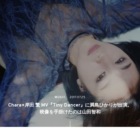
MUSIC
2017.07.25
Chara×岸田 繁 MV『Tiny Dancer』に満島ひかりが出演。
映像を手掛けたのは山田智和