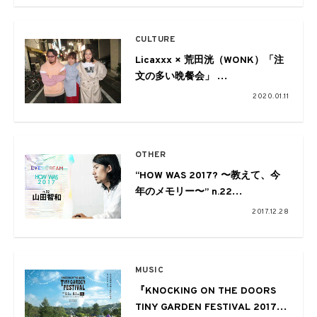
CULTURE
Licaxxx × 荒田洸（WONK）「注
文の多い晩餐会」
vol.07 〜Charaの巻〜
2020.01.11
OTHER
“HOW WAS 2017? 〜教えて、今
年のメモリー〜” n.22
Commented by 山田智和
2017.12.28
MUSIC
『KNOCKING ON THE DOORS
TINY GARDEN FESTIVAL 2017』