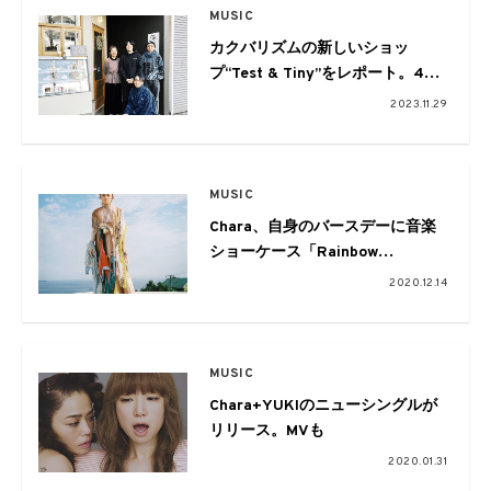
MUSIC
カクバリズムの新しいショッ
プ“Test & Tiny”をレポート。4ア
ーティストによる名曲プレイリス
2023.11.29
トも公開
MUSIC
Chara、自身のバースデーに音楽
ショーケース「Rainbow
Staircase Vol.3 〜Chara Birthday
2020.12.14
Special〜」を配信
MUSIC
Chara+YUKIのニューシングルが
リリース。MVも
2020.01.31