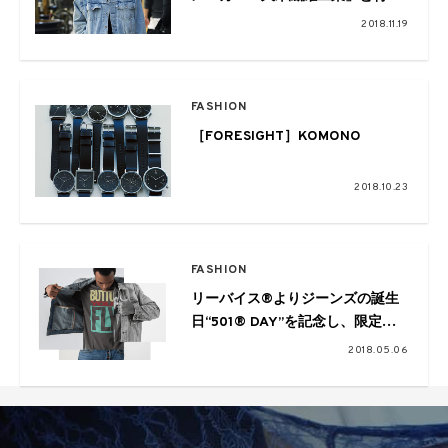
企画、カスタマイズモデルが数量
2018.11.19
限定で販売中
FASHION
［FORESIGHT］KOMONO
2018.10.23
FASHION
リーバイス®よりジーンズの誕生
日“501® DAY”を記念し、限定コ
レクションを発売
2018.05.06