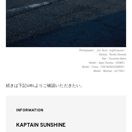
Photographs：Jun Yasui（eight peace）
Styling：Ryota Yamada
Hair：Kazuhiro Naka
Model：Ippei Tanaka（DOMO）
Model：Fiona（THE MANAGEMENT）
Model：Michael（ACTIVA）
続きは下記URLよりご確認いただきたい。
INFORMATION
KAPTAIN SUNSHINE