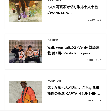
CULTURE
5人の写真家が切り取る十人十色
のVANS ERA
04.相澤有紀
2020.11.22
OTHER
Walk your talk.02 -Verdy 対談連
載 第2回- Verdy × Inagawa Jun
2018.06.24
FASHION
気丈な旅への相方に。さらなる機
能性の高進 KAPTAIN SUNSHINE
2018SSコレクション
2018.02.18