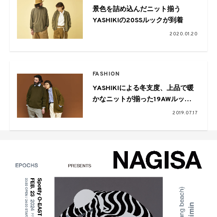
景色を詰め込んだニット揃う
YASHIKIの20SSルックが到着
2020.01.20
FASHION
YASHIKIによる冬支度、上品で暖
かなニットが揃った19AWルック
を公開
2019.07.17