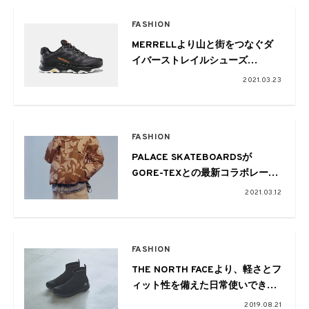
FASHION
MERRELLより山と街をつなぐダ
イバーストレイルシューズ
「MOAB SPEED GORE-TEX」が
2021.03.23
登場
FASHION
PALACE SKATEBOARDSが
GORE-TEXとの最新コラボレーシ
ョンをリリース
2021.03.12
FASHION
THE NORTH FACEより、軽さとフ
ィット性を備えた日常使いできる
防水シューズが登場
2019.08.21