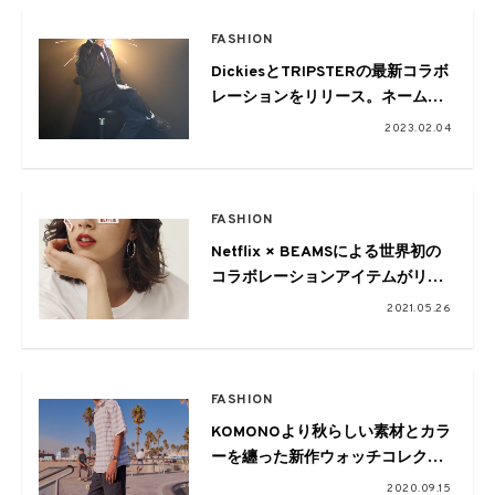
FASHION
DickiesとTRIPSTERの最新コラボ
レーションをリリース。ネーム刺
繍のカスタムイベントも開催
2023.02.04
FASHION
Netflix × BEAMSによる世界初の
コラボレーションアイテムがリリ
ース
2021.05.26
FASHION
KOMONOより秋らしい素材とカラ
ーを纏った新作ウォッチコレクシ
ョンが登場
2020.09.15