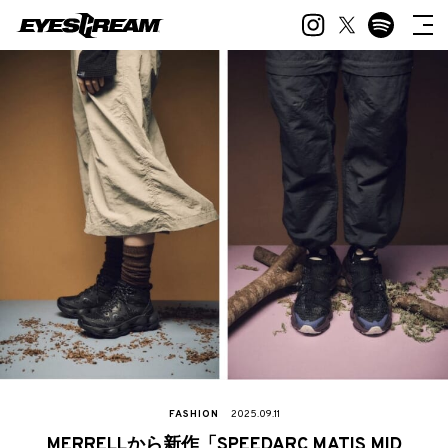
FASHION
2025.09.11
MERRELLから新作「SPEEDARC MATIS MID