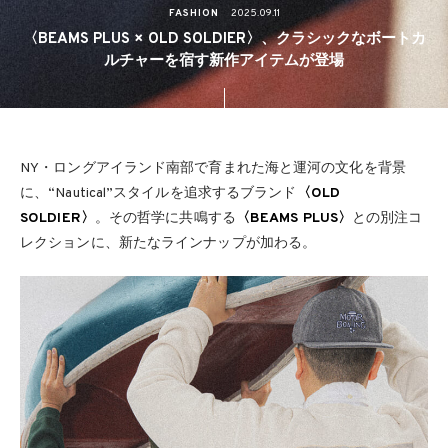
FASHION
2025.09.11
〈BEAMS PLUS × OLD SOLDIER〉、クラシックなボートカ
ルチャーを宿す新作アイテムが登場
NY・ロングアイランド南部で育まれた海と運河の文化を背景
に、“Nautical”スタイルを追求するブランド
〈OLD
SOLDIER〉
。その哲学に共鳴する
〈BEAMS PLUS〉
との別注コ
レクションに、新たなラインナップが加わる。