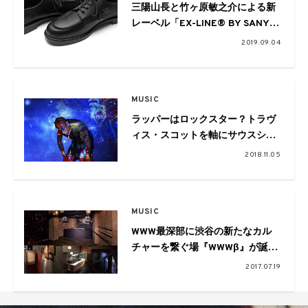
三陽山長と竹ヶ原敏之介による新
レーベル「EX-LINE® BY SANYO
YAMACHO」が誕生
2019.09.04
MUSIC
ラッパーはロックスター？トラヴ
ィス・スコットを軸にサウスシー
ンを探る
2018.11.05
MUSIC
WWW最深部に渋谷の新たなカル
チャーを繋ぐ場『WWWβ』が誕
生！
2017.07.19