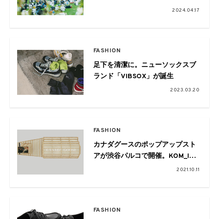
イド」が誕生
2024.04.17
FASHION
足下を清潔に。ニューソックスブ
ランド「VIBSOX」が誕生
2023.03.20
FASHION
カナダグースのポップアップスト
アが渋谷パルコで開催。KOM_I、
Licaxxx、WILYWNKAら9名をビ
2021.10.11
ジュアルに起用
FASHION