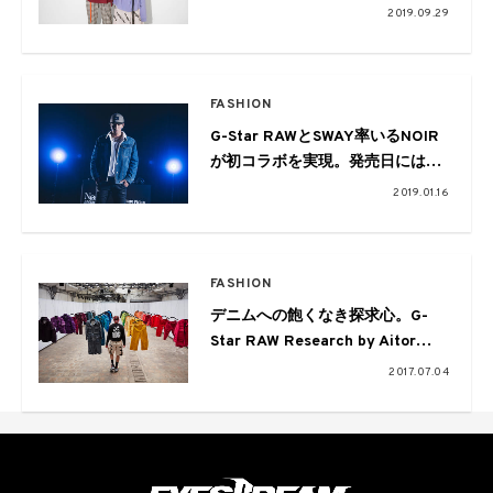
ーンコラボウォッチが限定発売
2019.09.29
FASHION
G-Star RAWとSWAY率いるNOIR
が初コラボを実現。発売日には限
定イベントも
2019.01.16
FASHION
デニムへの飽くなき探求心。G-
Star RAW Research by Aitor
Throupの第3弾が公開
2017.07.04