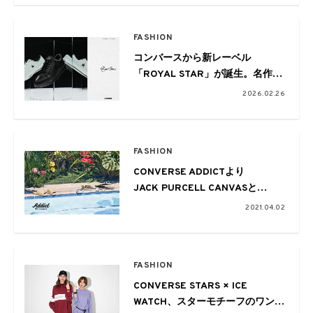
FASHION
コンバースから新レーベル
「ROYAL STAR」が誕生。名作ア
ーカイブを再解釈したレザーコレ
2026.02.26
クション
FASHION
CONVERSE ADDICTより
JACK PURCELL CANVASと
ONE STAR SANDALの新色が登場
2021.04.02
FASHION
CONVERSE STARS × ICE
WATCH、スターモチーフのワント