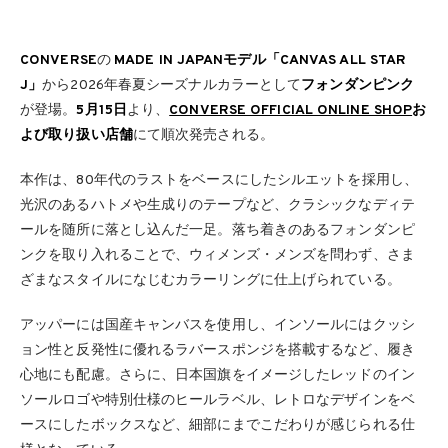
CONVERSE
の
MADE IN JAPANモデル「CANVAS ALL STAR
J」
から2026年春夏シーズナルカラーとして
フォンダンピンク
が登場。
5月15日
より、
CONVERSE OFFICIAL ONLINE SHOP
お
よび取り扱い店舗
にて順次発売される。
本作は、80年代のラストをベースにしたシルエットを採用し、
光沢のあるハトメや生成りのテープなど、クラシックなディテ
ールを随所に落とし込んだ一足。落ち着きのあるフォンダンピ
ンクを取り入れることで、ウィメンズ・メンズを問わず、さま
ざまなスタイルになじむカラーリングに仕上げられている。
アッパーには国産キャンバスを使用し、インソールにはクッシ
ョン性と反発性に優れるラバースポンジを搭載するなど、履き
心地にも配慮。さらに、日本国旗をイメージしたレッドのイン
ソールロゴや特別仕様のヒールラベル、レトロなデザインをベ
ースにしたボックスなど、細部にまでこだわりが感じられる仕