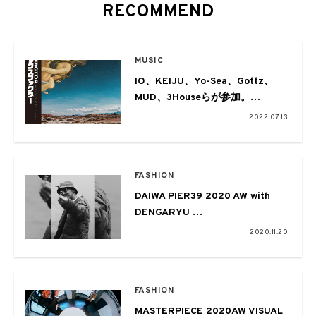
RECOMMEND
MUSIC
IO、KEIJU、Yo-Sea、Gottz、
MUD、3Houseらが参加。
AOTLのコンピレーション『X-
2022.07.13
FACTOR』、
『X-FACTOR 2 “Deluxe”』がアナ
ログ化
FASHION
DAIWA PIER39 2020 AW with
DENGARYU
ある日の釣り人のロードムービー
2020.11.20
from EYESCREAM No.176
FASHION
MASTERPIECE 2020AW VISUAL