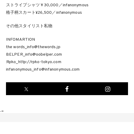
ストライプシャツ￥30,000／infanonymous
格子柄スカート¥26,500／infanonymous
その他スタイリスト私物
INFOMARTION
the words_info@thewords.jp
BELPER_info@oobelper.com
Яpko_http://rpko-tokyo.com
infanonymous_info@infanonymous.com
-->