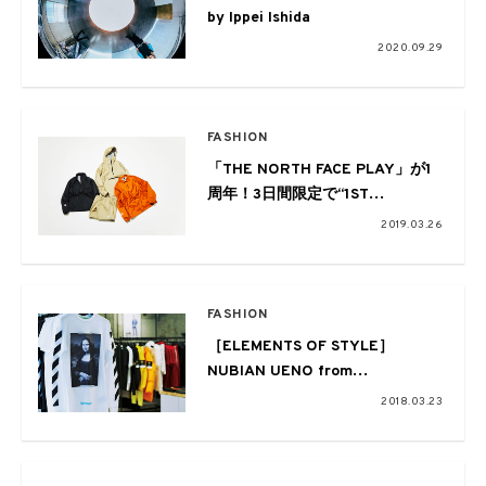
by Ippei Ishida
2020.09.29
FASHION
「THE NORTH FACE PLAY」が1
周年！3日間限定で“1ST
ANNIVERSARY DAYS”を開催、ス
2019.03.26
ペシャルアイテムも販売開始
FASHION
［ELEMENTS OF STYLE］
NUBIAN UENO from
EYESCREAM NO.164
2018.03.23