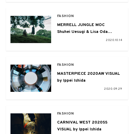
FASHION
MERRELL JUNGLE MOC
Shuhei Uesugi & Lisa Oda
不朽の名作がいま、再びストリー
2020.10.14
トの定番へ
FASHION
MASTERPIECE 2020AW VISUAL
by Ippei Ishida
2020.09.29
FASHION
CARNIVAL WEST 2020SS
VISUAL by Ippei Ishida