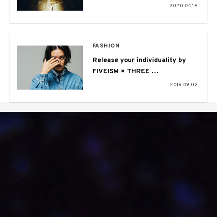
2020.04.16
FASHION
Release your individuality by
FIVEISM × THREE
Vol.03 KENTO
2019.09.02
NAGATSUKA（WONK）