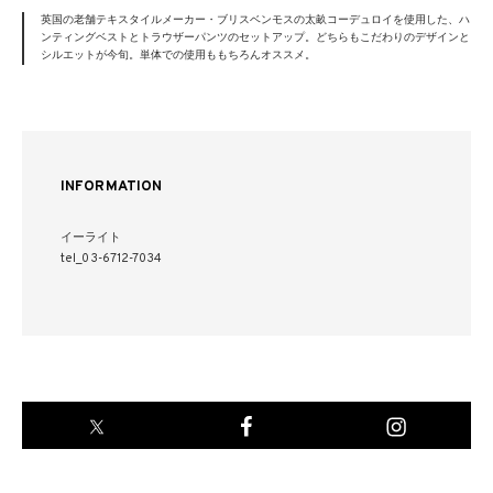
英国の老舗テキスタイルメーカー・ブリスベンモスの太畝コーデュロイを使用した、ハ
ンティングベストとトラウザーパンツのセットアップ。どちらもこだわりのデザインと
シルエットが今旬。単体での使用ももちろんオススメ。
INFORMATION
イーライト
tel_03-6712-7034