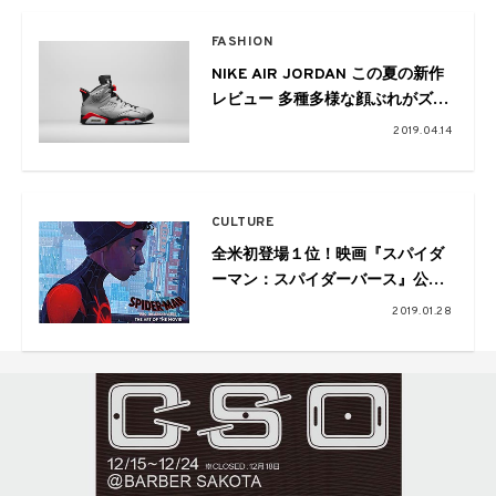
FASHION
NIKE AIR JORDAN この夏の新作
レビュー 多種多様な顔ぶれがズラ
リ
2019.04.14
CULTURE
全米初登場１位！映画『スパイダ
ーマン：スパイダーバース』公開
直前、公式アートコレクションの
2019.01.28
発売が決定