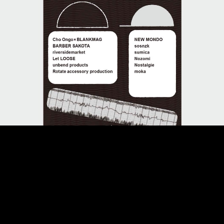
CULTURE
2018.12.13
BARBER SAKOTAにて、12組のクリエーターが贈
るハイセンスな小物集。“CSO spot store”が開