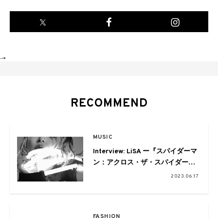
-->
RECOMMEND
MUSIC
Interview: LiSA ー『スパイダーマ
ン：アクロス・ザ・スパイダーバ
ース』の日本語吹替版主題
2023.06.17
歌“REALiZE”に込めた運命に抗う
力強いメッセージー
FASHION