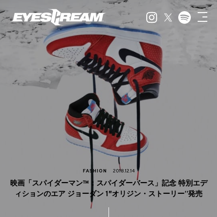
FASHION
2018.12.14
映画「スパイダーマン™：スパイダーバース」記念 特別エデ
ィションのエア ジョーダン 1″オリジン・ストーリー”発売