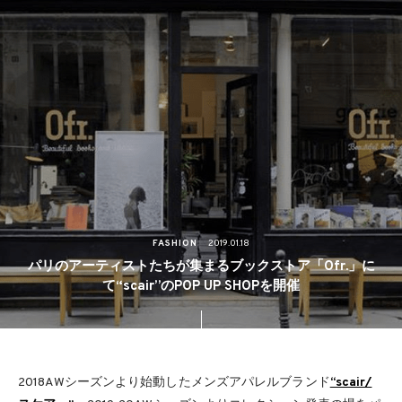
FASHION
2019.01.18
パリのアーティストたちが集まるブックストア「Ofr.」に
て“scair”のPOP UP SHOPを開催
2018AWシーズンより始動したメンズアパレルブランド
“scair/