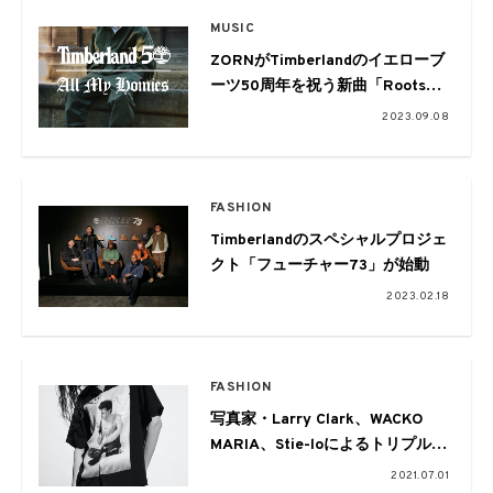
MUSIC
ZORNがTimberlandのイエローブ
ーツ50周年を祝う新曲「Roots」
のMVを公開。監督は山田健人
2023.09.08
FASHION
Timberlandのスペシャルプロジェ
クト「フューチャー73」が始動
2023.02.18
FASHION
写真家・Larry Clark、WACKO
MARIA、Stie-loによるトリプルコ
ラボレーション
2021.07.01