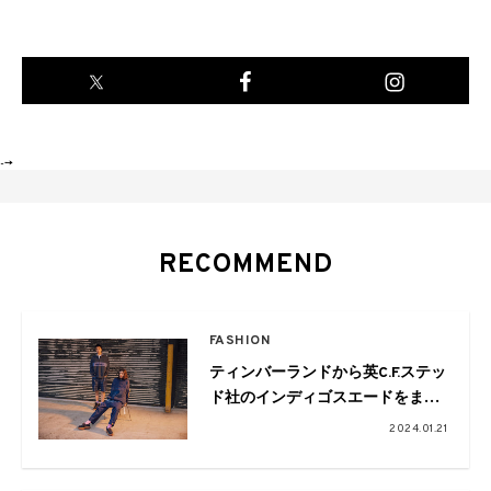
-->
RECOMMEND
FASHION
ティンバーランドから英C.F.ステッ
ド社のインディゴスエードをまと
った新作ブーツコレクションが発
2024.01.21
売