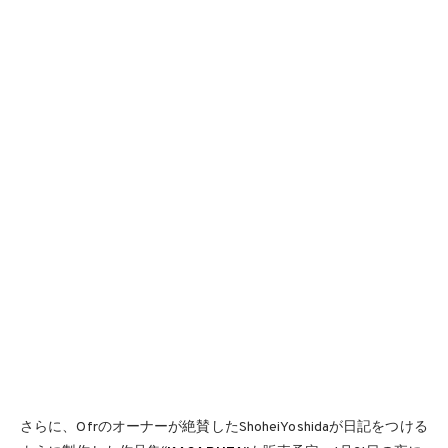
さらに、Ofrのオーナーが絶賛したShoheiYoshidaが日記をつける