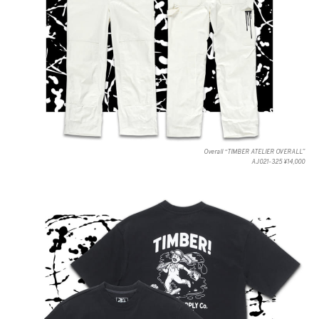
Overall “TIMBER ATELIER OVERALL”
AJ021-325 ¥14,000