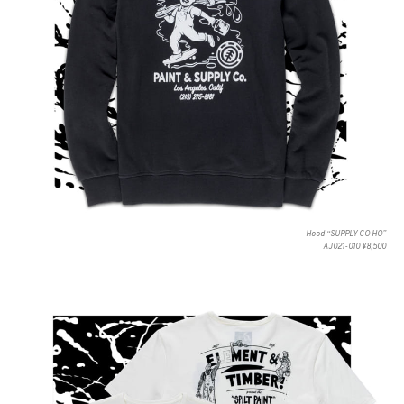
Hood “SUPPLY CO HO”
AJ021-010 ¥8,500