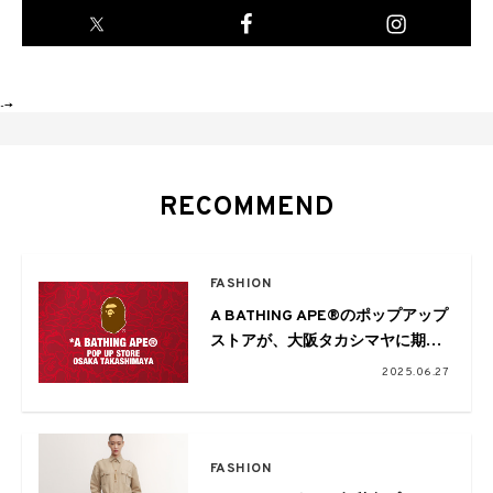
-->
RECOMMEND
FASHION
A BATHING APE®︎のポップアップ
ストアが、大阪タカシマヤに期間
限定オープン。限定Tシャツの販
2025.06.27
売や記念ノベルティも
FASHION