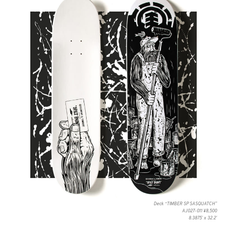
Deck “TIMBER SP SASQUATCH”
AJ027-011 ¥8,500
8.3875ʼ x 32.2ʼ