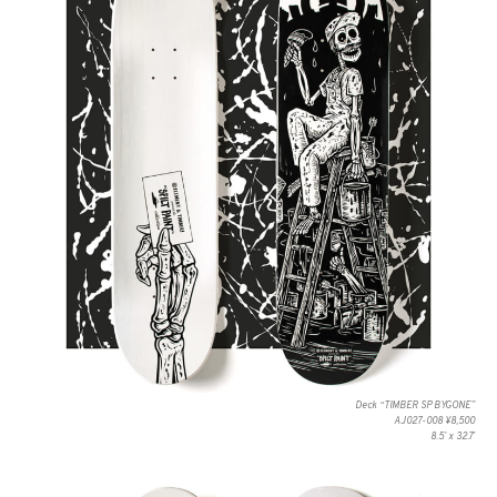
Deck “TIMBER SP BYGONE”
AJ027-008 ¥8,500
8.5ʼ x 32.7ʼ