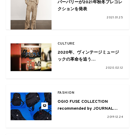
バーバリーが2021年秋冬プレコレ
クションを発表
2021.01.25
CULTURE
2020年、ヴィンテージミュージ
ックの革命を追う
Vol.02 Talk session with Tokyo
2020.02.12
Rockin’ Crew&NIGHT FOX
CLUB&Atsushi
FASHION
OGIO FUSE COLLECTION
recommended by JOURNAL
STANDARD
2019.12.24