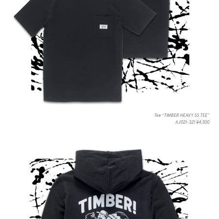
Tee “TIMBER HEAVY SS TEE”
AJ021-321 ¥4,300