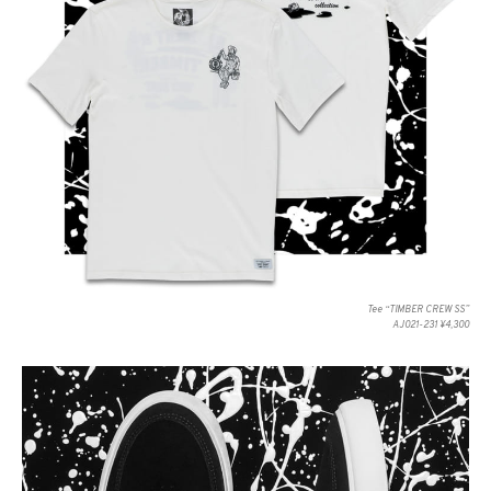
Tee “TIMBER CREW SS”
AJ021-231 ¥4,300