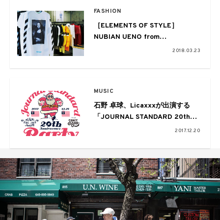
FASHION
［ELEMENTS OF STYLE］
NUBIAN UENO from
EYESCREAM NO.164
2018.03.23
MUSIC
石野 卓球、Licaxxxが出演する
「JOURNAL STANDARD 20th
Anniversary Party」が明日開催
2017.12.20