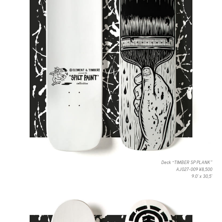
Deck “TIMBER SP PLANK”
AJ027-009 ¥8,500
9.0ʼ x 30,5ʼ