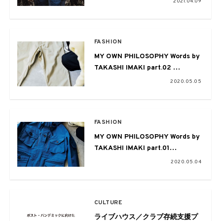
2021.04.09
FASHION
MY OWN PHILOSOPHY Words by
TAKASHI IMAKI part.02
from EYESCREAM alt. nanamica
2020.05.05
issue.
FASHION
MY OWN PHILOSOPHY Words by
TAKASHI IMAKI part.01
from EYESCREAM alt. nanamica
2020.05.04
issue.
CULTURE
ライブハウス／クラブ存続支援プ