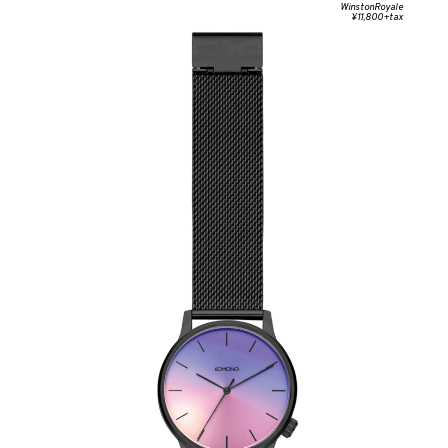
WinstonRoyale
¥11,800+tax