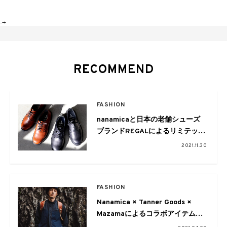
-->
RECOMMEND
FASHION
nanamicaと日本の老舗シューズ
ブランドREGALによるリミテッド
モデルが登場
2021.11.30
FASHION
Nanamica × Tanner Goods ×
Mazamaによるコラボアイテムが
リリース