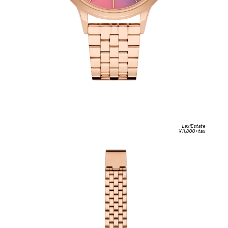
LexiEstate
¥11,800+tax