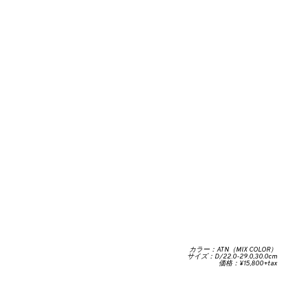
カラー：ATN（MIX COLOR）
サイズ：D/22.0-29.0,30.0cm
価格：¥15,800+tax