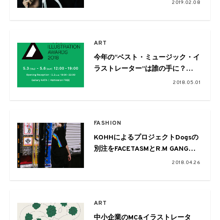
Logo Hoodieをローンチ
2019.02.08
ART
今年の“ベスト・ミュージック・イ
ラストレーター”は誰の手に？
『MUSIC ILLUSTRATION
2018.05.01
AWARDS』が開催
FASHION
KOHHによるプロジェクトDogsの
別注をFACETASMとR.M GANGに
TOGA VIRILISが手掛けたと…
2018.04.26
ART
中小企業のMC&イラストレータ