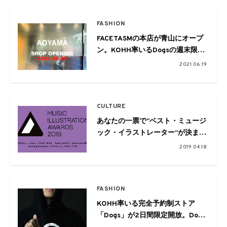
FASHION
FACETASMの本店が青山にオープ
ン。KOHH率いるDogsの週末限定
ショップも
2021.06.19
CULTURE
あなたの一票で“ベスト・ミュージ
ック・イラストレーター”が決ま
る?「MUSIC ILLUSTRATION
2019.04.18
AWARDS 2019」が今年も開催
FASHION
KOHH率いる完全予約制ストア
「Dogs」が2日間限定開放。Dogs