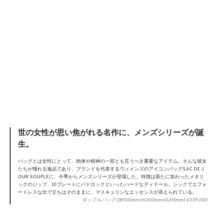
世の女性が思い焦がれる名作に、メンズシリーズが誕
生。
バッグとは女性にとって、肉体や精神の一部とも言うべき重要なアイテム。そんな彼女
たちが憧れる逸品であり、ブランドを代表するウィメンズのアイコンバッグSAC DE J
OUR SOUPLEに、今季からメンズシリーズが登場した。特徴は新たに加わったメタリ
ックのジップ、IDプレートにパドロックといったハードなディテール。シックでエフォ
ートレスな出で立ちはそのままに、マスキュリンなエッセンスが添えられている。
ダッフルバッグ [W500mm×H300mm×D210mm] ¥339,000