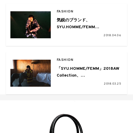
FASHION
気鋭のブランド、
SYU.HOMME/FEMM
“IN STORE PARTY” at GARDEN
2018.04.06
開催
FASHION
「SYU.HOMME/FEMM」2018AW
Collection、
人生というワードローブに寄り添
2018.03.25
う一着を。