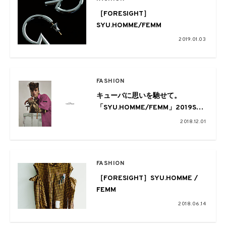
［FORESIGHT］
SYU.HOMME/FEMM
2019.01.03
FASHION
キューバに思いを馳せて。
「SYU.HOMME/FEMM」2019S/S
“Journey -Life is a like a
2018.12.01
journey”LOOKを解禁、今季より
ジュエリーも
FASHION
［FORESIGHT］SYU.HOMME /
FEMM
2018.06.14