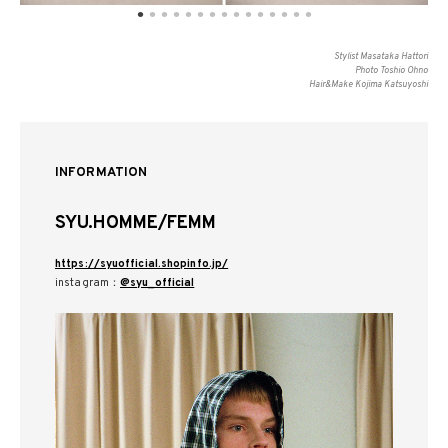
Stylist Masataka Hattori
Photo Toshio Ohno
Hair&Make Kojima Katsuyoshi
INFORMATION
SYU.HOMME/FEMM
https://syuofficial.shopinfo.jp/
instagram：
@syu_official