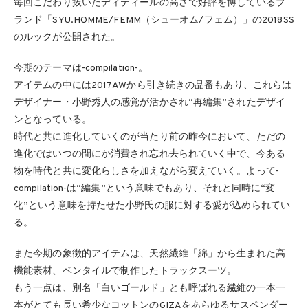
毎回こだわり抜いたディティールの高さで好評を博しているブ
ランド「SYU.HOMME/FEMM（シューオム/フェム）」の2018SS
のルックが公開された。
今期のテーマは-compilation-。
アイテムの中には2017AWから引き続きの品番もあり、これらは
デザイナー・小野秀人の感覚が活かされ“再編集”されたデザイ
ンとなっている。
時代と共に進化していくのが当たり前の昨今において、ただの
進化ではいつの間にか消費され忘れ去られていく中で、今ある
物を時代と共に変化らしさを加えながら変えていく。よって-
compilation-は“編集”という意味でもあり、それと同時に“変
化”という意味を持たせた小野氏の服に対する愛が込められてい
る。
また今期の象徴的アイテムは、天然繊維「綿」から生まれた高
機能素材、ベンタイルで制作したトラックスーツ。
もう一点は、別名「白いゴールド」とも呼ばれる繊維の一本一
本がとても長い希少なコットンのGIZAをあらゆるサスペンダー