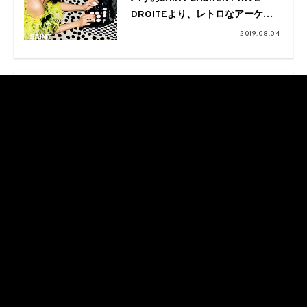
DROITEより、レトロなアーケー
ドゲーム機などレアなコラボアイ
2019.08.04
テムを発売
FASHION
パリ・サンジェルマンの公式ショ
ップ“PARIS SAINT-GERMAIN
TOKYO”が本日リニューアルオー
2019.03.09
プン！2019年新作コレクションの
先行販売も
FASHION
SAINT LAURENTのニュースニー
カー”JUMP”が3月1日に発売に
2018.02.27