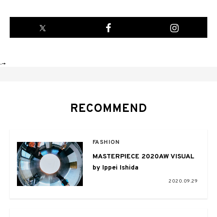
-->
RECOMMEND
FASHION
MASTERPIECE 2020AW VISUAL
by Ippei Ishida
2020.09.29