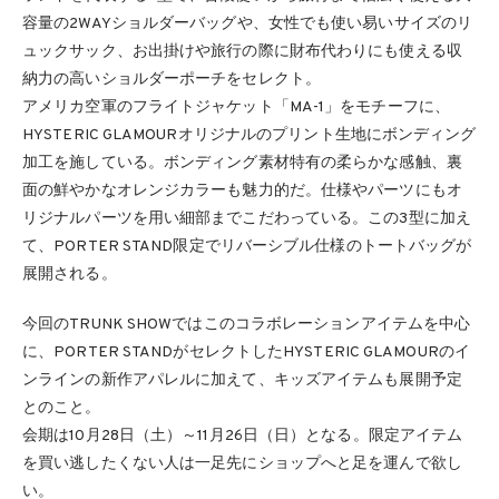
容量の2WAYショルダーバッグや、女性でも使い易いサイズのリ
ュックサック、お出掛けや旅行の際に財布代わりにも使える収
納力の高いショルダーポーチをセレクト。
アメリカ空軍のフライトジャケット「MA-1」をモチーフに、
HYSTERIC GLAMOURオリジナルのプリント生地にボンディング
加工を施している。ボンディング素材特有の柔らかな感触、裏
面の鮮やかなオレンジカラーも魅力的だ。仕様やパーツにもオ
リジナルパーツを用い細部までこだわっている。この3型に加え
て、PORTER STAND限定でリバーシブル仕様のトートバッグが
展開される。
今回のTRUNK SHOWではこのコラボレーションアイテムを中心
に、PORTER STANDがセレクトしたHYSTERIC GLAMOURのイ
ンラインの新作アパレルに加えて、キッズアイテムも展開予定
とのこと。
会期は10月28日（土）～11月26日（日）となる。限定アイテム
を買い逃したくない人は一足先にショップへと足を運んで欲し
い。