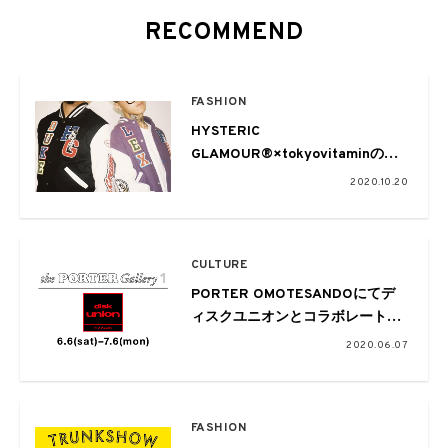
RECOMMEND
FASHION
HYSTERIC
GLAMOUR®×tokyovitaminのコ
ラボが実現 VERDYも参加しスペ
2020.10.20
シャルコレクションが誕生
CULTURE
PORTER OMOTESANDOにてデ
ィスクユニオンとコラボレートし
たポップアップイベントが開催中
2020.06.07
FASHION