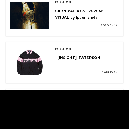
FASHION
CARNIVAL WEST 2020SS
VISUAL by Ippei Ishida
2020.04.16
FASHION
［INSIGHT］PATERSON
2018.10.24
FASHION
［ELEMENTS OF STYLE］
NUBIAN UENO from
EYESCREAM NO.164
2018.03.23