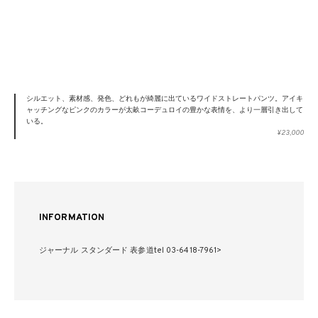
シルエット、素材感、発色、どれもが綺麗に出ているワイドストレートパンツ。アイキ
ャッチングなピンクのカラーが太畝コーデュロイの豊かな表情を、より一層引き出して
いる。
¥23,000
INFORMATION
ジャーナル スタンダード 表参道tel 03-6418-7961>