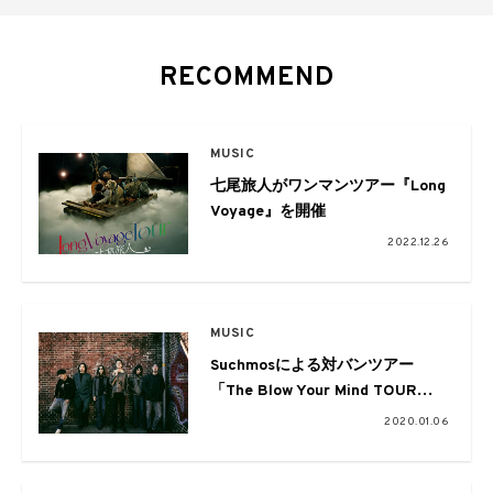
RECOMMEND
MUSIC
七尾旅人がワンマンツアー『Long
Voyage』を開催
2022.12.26
MUSIC
Suchmosによる対バンツアー
「The Blow Your Mind TOUR
2020」の第一弾にcero、ペトロ
2020.01.06
ールズ、松任谷由実らが発表