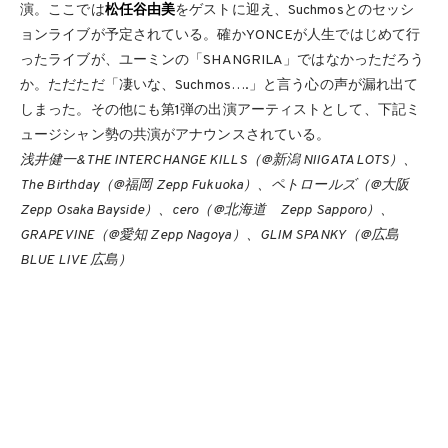
演。ここでは
松任谷由美
をゲストに迎え、Suchmosとのセッシ
ョンライブが予定されている。確かYONCEが人生ではじめて行
ったライブが、ユーミンの「SHANGRILA」ではなかっただろう
か。ただただ「凄いな、Suchmos….」と言う心の声が漏れ出て
しまった。その他にも第1弾の出演アーティストとして、下記ミ
ュージシャン勢の共演がアナウンスされている。
浅井健一&THE INTERCHANGE KILLS（@新潟 NIIGATA LOTS）、
The Birthday（@福岡 Zepp Fukuoka）、ペトロールズ（@大阪
Zepp Osaka Bayside）、cero（@北海道 Zepp Sapporo）、
GRAPEVINE（@愛知 Zepp Nagoya）、GLIM SPANKY（@広島
BLUE LIVE 広島）