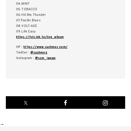
04. MINT
05. TOBACCO
06. Hit Me, Thunder
07. Pacific Blues
08. VOLT-AGE
09. Life Easy
https://fcls.lnk.to/live_album
HP：
https://www.suchmos.com/
Twitter：
@suchmoz
Instagram：
@scm_japan
-->