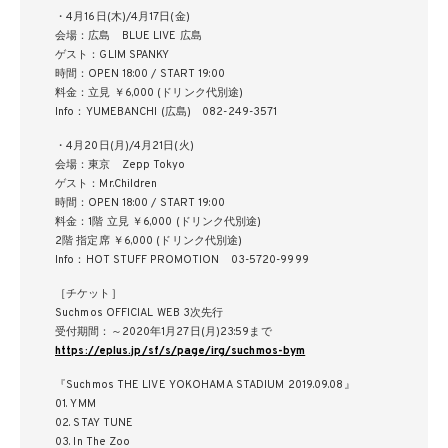
・4月16日(木)/4月17日(金)
会場：広島 BLUE LIVE 広島
ゲスト：GLIM SPANKY
時間：OPEN 18:00 / START 19:00
料金：立見 ￥6,000 (ドリンク代別途)
Info：YUMEBANCHI (広島) 082-249-3571
・4月20日(月)/4月21日(火)
会場：東京 Zepp Tokyo
ゲスト：Mr.Children
時間：OPEN 18:00 / START 19:00
料金：1階 立見 ￥6,000 (ドリンク代別途)
2階 指定席 ￥6,000 (ドリンク代別途)
Info：HOT STUFF PROMOTION 03-5720-9999
［チケット］
Suchmos OFFICIAL WEB 3次先行
受付期間：～2020年1月27日(月)23:59まで
https://eplus.jp/sf/s/page/irg/suchmos-bym
『Suchmos THE LIVE YOKOHAMA STADIUM 2019.09.08』
01. YMM
02. STAY TUNE
03. In The Zoo