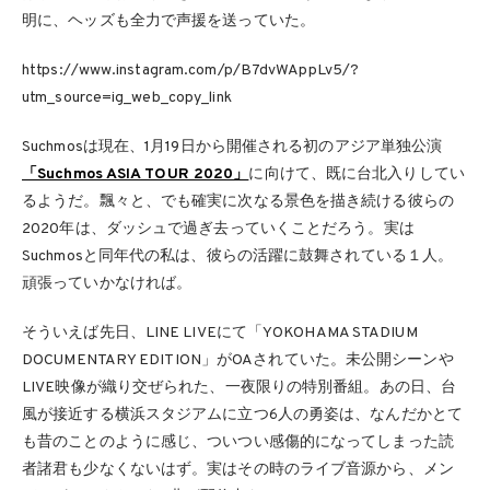
明に、ヘッズも全力で声援を送っていた。
https://www.instagram.com/p/B7dvWAppLv5/?
utm_source=ig_web_copy_link
Suchmosは現在、1月19日から開催される初のアジア単独公演
「Suchmos ASIA TOUR 2020」
に向けて、既に台北入りしてい
るようだ。飄々と、でも確実に次なる景色を描き続ける彼らの
2020年は、ダッシュで過ぎ去っていくことだろう。実は
Suchmosと同年代の私は、彼らの活躍に鼓舞されている１人。
頑張っていかなければ。
そういえば先日‪、LINE LIVEにて‪「YOKOHAMA STADIUM
DOCUMENTARY EDITION」がOAされていた。未公開シーンや
LIVE映像が織り交ぜられた、一夜限りの特別番組。あの日、台
風が接近する横浜スタジアムに立つ6人の勇姿は、なんだかとて
も昔のことのように感じ、ついつい感傷的になってしまった読
者諸君も少なくないはず。実はその時のライブ音源から、メン