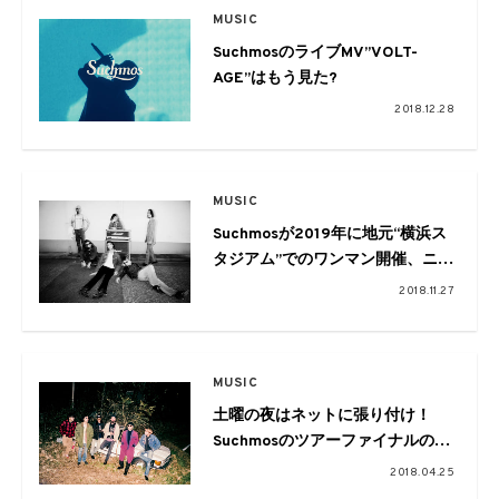
MUSIC
SuchmosのライブMV”VOLT-
AGE”はもう見た?
2018.12.28
MUSIC
Suchmosが2019年に地元“横浜ス
タジアム”でのワンマン開催、ニュ
ーアルバムリリースを発表
2018.11.27
MUSIC
土曜の夜はネットに張り付け！
Suchmosのツアーファイナルの模
様をストリーミングで全編生配信
2018.04.25