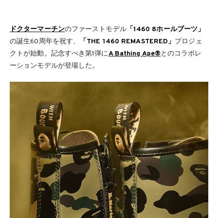
ドクターマーチン
のファーストモデル
「1460 8ホールブーツ」
の誕生60周年を祝す、
「THE 1460 REMASTERED」
プロジェ
クトが始動。記念すべき第1弾に
A Bathing Ape®
とのコラボレ
ーションモデルが登場した。