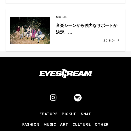
MUSIC
音楽シーンから強力なサポートが
決定、
Suchmosが2018 NHKサッカーテ
2018.04.19
ーマを担当！
FEATURE
PICKUP
SNAP
FASHION
MUSIC
ART
CULTURE
OTHER