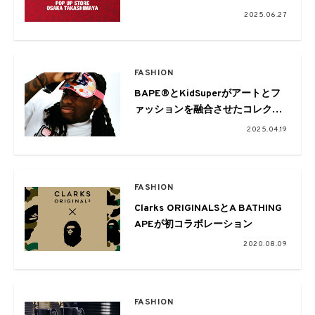
限定オープン。限定Tシャツの販
2025.06.27
売や記念ノベルティも
FASHION
BAPE®とKidSuperがアートとフ
ァッションを融合させたコレクシ
ョン 「A SUPER APE®」発売開
2025.04.19
始
FASHION
Clarks ORIGINALSとA BATHING
APEが初コラボレーション
2020.08.09
FASHION