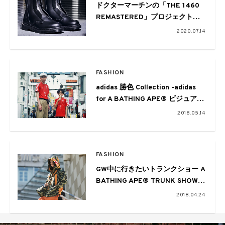
ドクターマーチンの「THE 1460
REMASTERED」プロジェクト。
第7弾は既成概念を打ち壊すロン
2020.07.14
ドンベースのラグジュアリーウェ
ア、A-COLD-WALL*とコラボレー
ト
FASHION
adidas 勝色 Collection -adidas
for A BATHING APE® ビジュアル
東京ノスタルジア-
2018.05.14
FASHION
GW中に行きたいトランクショー A
BATHING APE® TRUNK SHOW
by PORTER STANDが開催
2018.04.24