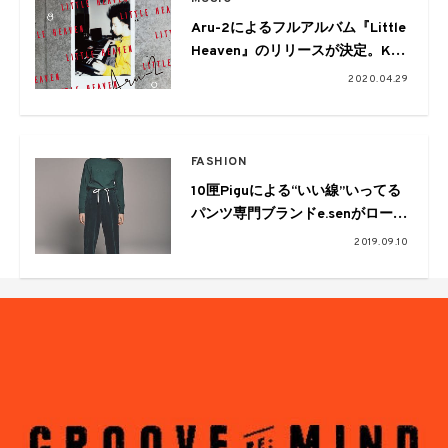
Aru-2によるフルアルバム『Little
Heaven』のリリースが決定。KID
FRESINOとCampanellaを客演に
2020.04.29
迎えた「Go Away」が先行配信
FASHION
10匣Piguによる“いい線”いってる
パンツ専門ブランドe.senがローン
チ
2019.09.10