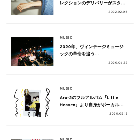
レクションのデリバリーがスター
ト
2022.02.05
MUSIC
2020年、ヴィンテージミュージ
ックの革命を追う
Vol.07 Talk session with
2020.06.22
JOHNNY PANDORA
MUSIC
Aru-2のフルアルバム『Little
Heaven』より自身がボーカルを
手掛けた楽曲「Sen」のMV&イン
2020.05.13
タビューが公開
MUSIC