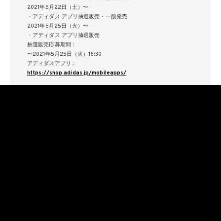
2021年5月22日（土）〜
・アディダス アプリ抽選販売・一般発売
2021年5月25日（火）〜
・アディダス アプリ抽選販売
抽選販売応募期間：
〜2021年5月25日（火）16:30
アディダスアプリ：
https://shop.adidas.jp/mobileapps/
・スペシャルインスタレーション
開催場所：アディダスオリジナルス フラッグシップストア新宿 3F
詳細：
https://shop.adidas.jp/stores/article/2021051801/