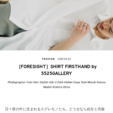
FASHION
2021.05.23
［FORESIGHT］SHIRT FIRSTHAND by
5525GALLERY
Photography—Yuki Hori Stylist—Yoh U Edit—Hideki Goya Text—Mizuki Kanno
Model—Kishiro Ohno
日々世の中に生まれるスグレモノたち。どうせなら自分と共振