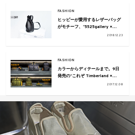
FASHION
ヒッピーが愛用するレザーバッグ
がモチーフ、“5525gallery ×
PORTER” Hippie bagが発売中
2018.12.23
FASHION
カラーからディテールまで。9日
発売の”これぞ Timberland ×
PORTER! なコレクション”
2017.12.08