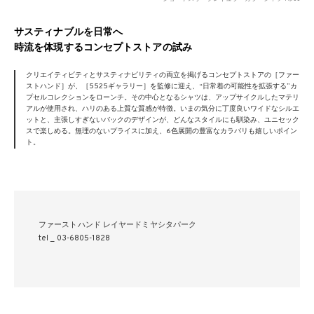
サスティナブルを日常へ
時流を体現するコンセプトストアの試み
クリエイティビティとサスティナビリティの両立を掲げるコンセプトストアの［ファー
ストハンド］が、［5525ギャラリー］を監修に迎え、“日常着の可能性を拡張する”カ
プセルコレクションをローンチ。その中心となるシャツは、アップサイクルしたマテリ
アルが使用され、ハリのある上質な質感が特徴。いまの気分に丁度良いワイドなシルエ
ットと、主張しすぎないバックのデザインが、どんなスタイルにも馴染み、ユニセック
スで楽しめる。無理のないプライスに加え、6色展開の豊富なカラバリも嬉しいポイン
ト。
ファーストハンド レイヤードミヤシタパーク
tel _ 03-6805-1828