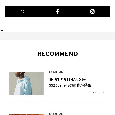
-->
RECOMMEND
FASHION
SHIRT FIRSTHAND by
5525galleryの新作が発売
2023.04.05
FASHION