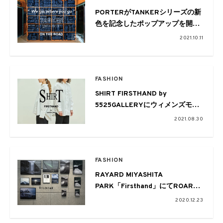
PORTERがTANKERシリーズの新
色を記念したポップアップを開
催。KAWSやToogoodなど5つのコ
2021.10.11
ラボレーションも
FASHION
SHIRT FIRSTHAND by
5525GALLERYにウィメンズモデ
ルが登場
2021.08.30
FASHION
RAYARD MIYASHITA
PARK「Firsthand」にてROARK
REVIVALのポップアップが開催
2020.12.23
中。CHRIS BURKARDのフォトコ
レクションの展開も