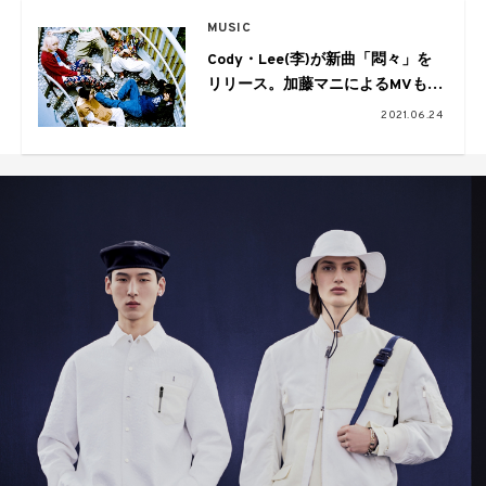
MUSIC
Cody・Lee(李)が新曲「悶々」を
リリース。加藤マニによるMVも公
開
2021.06.24