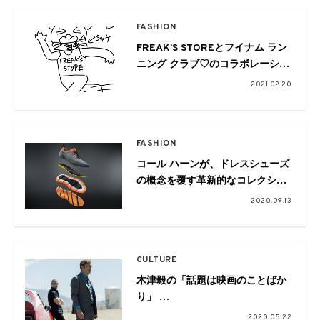
FASHION
FREAK’S STOREとフイナム ラン
ニング クラブ♡のコラボレーショ
ンアイテムが、The Camp
2021.02.20
FREAK’S STORE とオンラインサ
イトにて販売開始
FASHION
コール ハーンが、ドレスシューズ
の概念を覆す革新的なコレクショ
ン「4.ZERØGRAND」を発表
2020.09.13
CULTURE
木津毅の「話題は映画のことばか
り」
第6回：宇野維正と語る『ベタ
2020.05.22