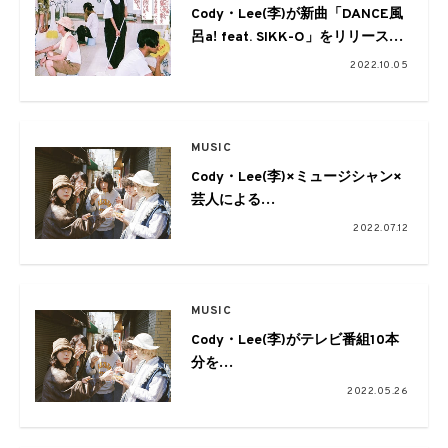
Cody・Lee(李)が新曲「DANCE風
呂a! feat. SIKK-O」をリリース。
全国の銭湯へ無料で手製ポスター
2022.10.05
の発送も
MUSIC
Cody・Lee(李)×ミュージシャン×
芸人による
自主企画スリーマンツアーを開催
2022.07.12
MUSIC
Cody・Lee(李)がテレビ番組10本
分を
詰め込んだ新作MVを公開。
2022.05.26
アルバムツアーの追加公演も決定