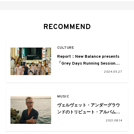
RECOMMEND
CULTURE
Report：New Balance presents
「Grey Days Running Session
feat. ikism」
2024.05.27
いつもの仲間とGreyをまとって走
る
MUSIC
ヴェルヴェット・アンダーグラウ
ンドのトリビュート・アルバムよ
りマット・バーニンガーによるカ
2021.08.14
バー曲が公開。パフォーマンス・
ビデオも