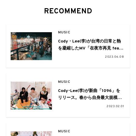
RECOMMEND
MUSIC
Cody・Lee(李)が台湾の日常と熱
を凝縮したMV「在夜市再見 feat.
タブゾンビ
2023.06.08
(SOIL&”PIMP”SESSIONS)」を公
開
MUSIC
Cody･Lee(李)が新曲「1096」を
リリース。春から自身最大規模の
全国ツアーも開催
2023.02.01
MUSIC