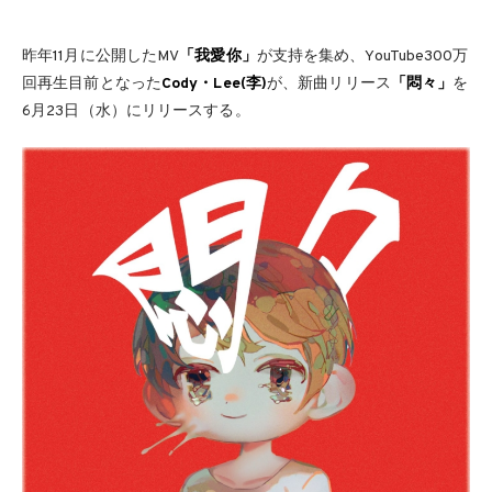
昨年11月に公開したMV
「我愛你」
が支持を集め、YouTube300万
回再生目前となった
Cody・Lee(李)
が、新曲リリース
「悶々」
を
6月23日（水）にリリースする。