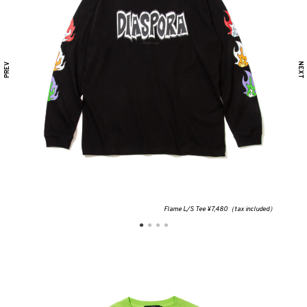
Flame L/S Tee ¥7,480（tax included）