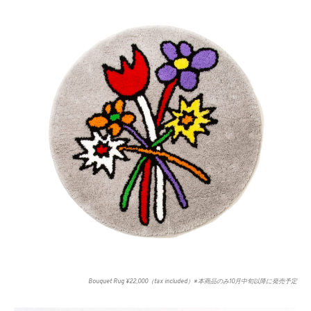
Bouquet Rug ¥22,000（tax included）※本商品のみ10月中旬以降に発売予定