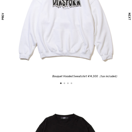
Bouquet Hooded Sweatshirt ¥14,300（tax included）