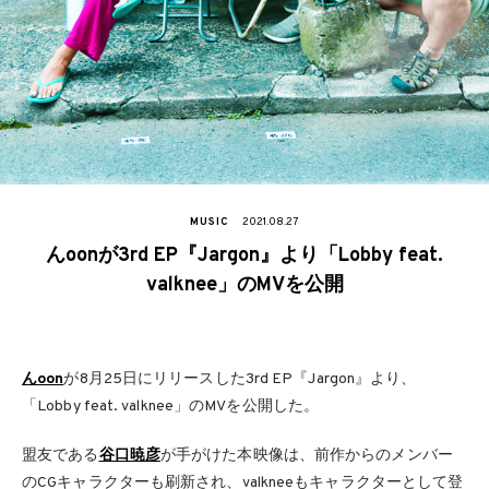
MUSIC
2021.08.27
んoonが3rd EP『Jargon』より「Lobby feat.
valknee」のMVを公開
んoon
が8月25日にリリースした3rd EP『Jargon』より、
「Lobby feat. valknee」のMVを公開した。
盟友である
谷口暁彦
が手がけた本映像は、前作からのメンバー
のCGキャラクターも刷新され、valkneeもキャラクターとして登