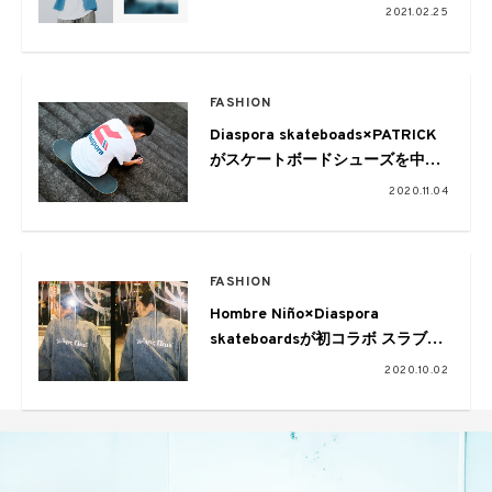
ルックが公開に
2021.02.25
FASHION
Diaspora skateboads×PATRICK
がスケートボードシューズを中心
としたカプセルコレクションを発
2020.11.04
表
FASHION
Hombre Niño×Diaspora
skateboardsが初コラボ スラブデ
ニムのセットアップを中心とした
2020.10.02
カプセルコレクション登場