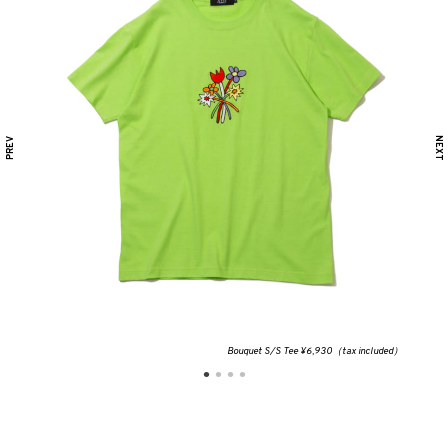
Bouquet S/S Tee ¥6,930（tax included）