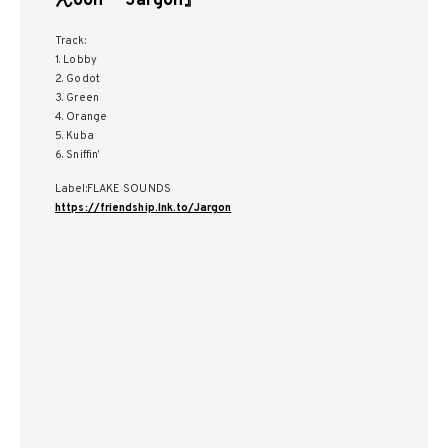
んoon 『Jargon』
Track:
1. Lobby
2. Godot
3. Green
4. Orange
5. Kuba
6. Sniffin’
Label:FLAKE SOUNDS
https://friendship.lnk.to/Jargon