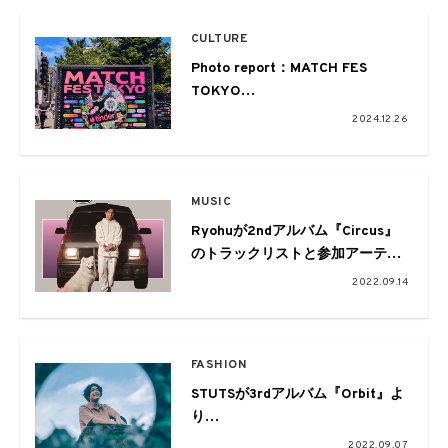
CULTURE
Photo report：MATCH FES
TOKYO
-渋谷で未知のMATCHを楽しむ1週
2024.12.26
間-
MUSIC
Ryohuが2ndアルバム『Circus』
のトラックリストと参加アーティ
ストを発表。収録曲「Hanabi
2022.09.14
feat. オカモトショウ」のMVを公
開
FASHION
STUTSが3rdアルバム『Orbit』よ
り
先行シングル「Voyage (feat.
2022.09.07