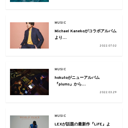
JJJ, BIM)」を
本日配信。リリースツアーの開催
も
MUSIC
Michael Kanekoがコラボアルバム
より
「RECIPE feat. ハナレグミ」の
2022.07.02
MVを公開
MUSIC
hokutoがニューアルバム
『plums』から
客演に唾奇と仙人掌を迎えた
2022.03.29
「Imposter」のMVを公開
MUSIC
LEXが話題の最新作『LiFE』よ