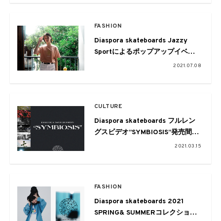
FASHION
Diaspora skateboards Jazzy
Sportによるポップアップイベン
トが熊本で開催
2021.07.08
CULTURE
Diaspora skateboards フルレン
グスビデオ”SYMBIOSIS”発売間近
オリジナルサウンドトラックも発
2021.03.15
表
FASHION
Diaspora skateboards 2021
SPRING& SUMMERコレクション