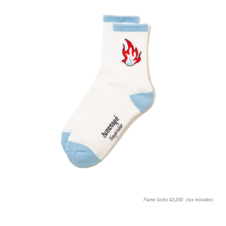
Flame Socks ¥2,200（tax included）