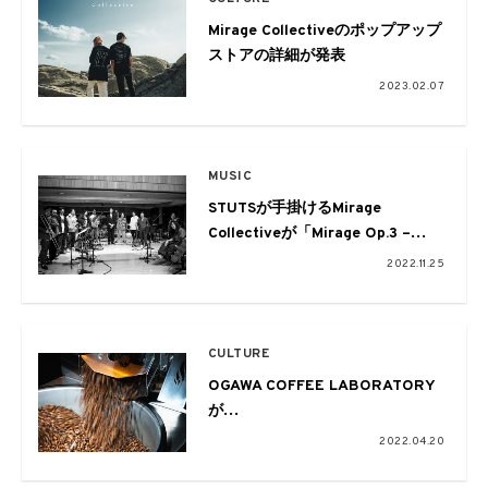
Mirage Collectiveのポップアップ
ストアの詳細が発表
2023.02.07
MUSIC
STUTSが手掛けるMirage
Collectiveが「Mirage Op.3 –
Collective ver.」レコーディング
2022.11.25
のビハインドザシーンを公開
CULTURE
OGAWA COFFEE LABORATORY
が
ロースターコラボ企画第3弾を開
2022.04.20
催