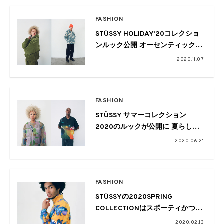
FASHION
STÜSSY HOLIDAY‘20コレクショ
ンルック公開 オーセンティックな
柄物に惹かれる
2020.11.07
FASHION
STÜSSY サマーコレクション
2020のルックが公開に 夏らしい
グラフィックから定番モノまでズ
2020.06.21
ラリ
FASHION
STÜSSYの2020SPRING
COLLECTIONはスポーティかつワ
ーク感を感じるラインナップに
2020.02.13