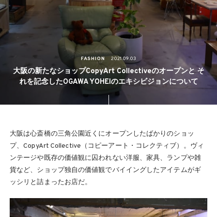
FASHION
2021.09.03
大阪の新たなショップCopyArt Collectiveのオープンと そ
れを記念したOGAWA YOHEIのエキシビジョンについて
大阪は心斎橋の三角公園近くにオープンしたばかりのショッ
プ、CopyArt Collective（コピーアート・コレクティブ）。ヴィ
ンテージや既存の価値観に囚われない洋服、家具、ランプや雑
貨など、ショップ独自の価値観でバイイングしたアイテムがギ
ッシリと詰まったお店だ。