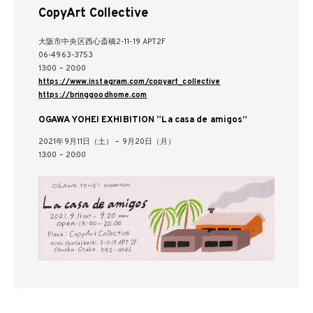
CopyArt Collective
大阪市中央区西心斎橋2-11-19 APT2F
06-4963-3753
13:00 – 20:00
https://www.instagram.com/copyart_collective
https://bringgoodhome.com
OGAWA YOHEI EXHIBITION “La casa de amigos”
2021年9月11日（土） – 9月20日（月）
13:00 – 20:00