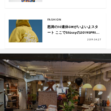
FASHION
怒涛の10連休GWがいよいよスタ
ート ここでStüssyの2019SPRING
新作をチェック
2019.04.27