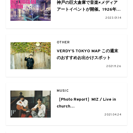
神戸の巨大倉庫で音楽×メディア
アートイベントが開催。1926年に
建てられた歴史的建造物を舞台に
2023.01.14
光・音・食が交差する3日間に
OTHER
VERDY’S TOKYO MAP この週末
のおすすめお出かけスポット
2021.11.26
MUSIC
［Photo Report］MIZ / Live in
church
写真家・北岡稔章が切り取った麗
2021.04.24
かな春の日