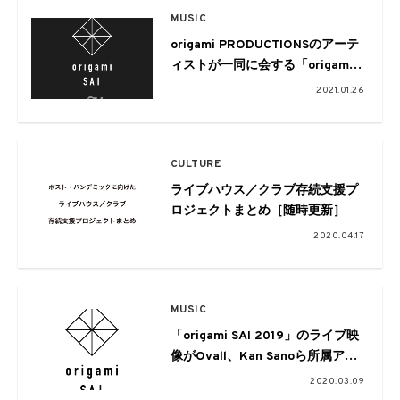
MUSIC
origami PRODUCTIONSのアーテ
ィストが一同に会する「origami
SAI 2020 Tokyo」が2月に開催。
2021.01.26
配信チケットの販売も
CULTURE
ライブハウス／クラブ存続支援プ
ロジェクトまとめ［随時更新］
2020.04.17
MUSIC
「origami SAI 2019」のライブ映
像がOvall、Kan Sanoら所属アー
ティストのYoutubeチャンネルで
2020.03.09
期間限定公開中