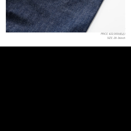
ITEM: 359BF STRAIGHT
PRICE: ¥22,000(税込)
SIZE: 28-36inch
合わせて復刻する359BFのデニムジャケットは、当時の流通量
が少なく、オリジナルで入手するのは困難な一着。ボトム同様
のオリジナル・セルビッジデニムを採用しており、レインボー
セルビッジの使い方や仕様なども忠実に再現している。