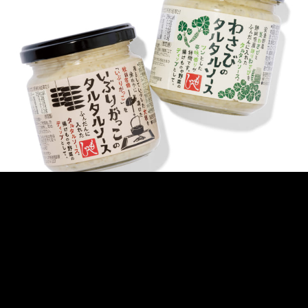
FASHION
2021.12.05
［ARCHIVES］MOHEJI
Photography—Erina Takahashi