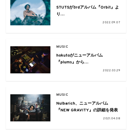
STUTSが3rdアルバム『Orbit』よ
り
先行シングル「Voyage (feat.
2022.09.07
JJJ, BIM)」を
本日配信。リリースツアーの開催
も
MUSIC
hokutoがニューアルバム
『plums』から
客演に唾奇と仙人掌を迎えた
2022.03.29
「Imposter」のMVを公開
MUSIC
Nulbarich、ニューアルバム
『NEW GRAVITY』の詳細を発表
2021.04.08