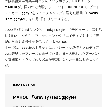
大阪芸術大学音楽学科出身のヒップホップ／R＆Bユニット
MAHOU
が、国内外で活躍するユニットLHRHNDのDJ／ビート
メイカー・
ggoyle
をフューチャリングに迎えた新曲
「Gravity
(feat.ggoyle)」
を12月8日にリリースする。
2020年7月に1stシングル「Tokyo jungle」でデビューし、音楽活
動を軸としながら、ファッションやクリエイティブを通じて表
現の自由や多様性を発信しているMAHOU。
本作では、ggoyleのトラックにストレートな感情をメロディア
スに表現したフレーズを乗せている。日本人離れしたアーバン
な雰囲気とトラップのリズムが基調となった一曲は要チェック
だ。
INFORMATION
MAHOU 「Gravity (feat.ggoyle)」