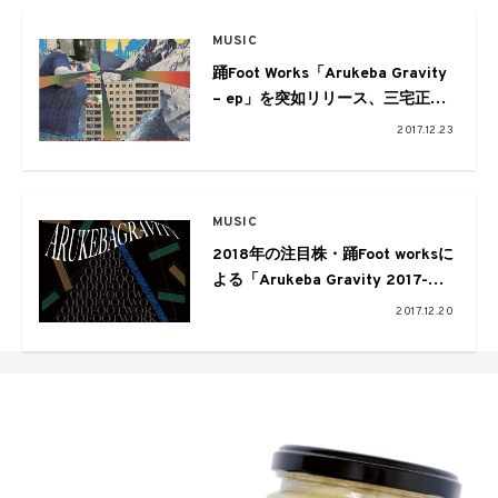
MUSIC
踊Foot Works「Arukeba Gravity
– ep」を突如リリース、三宅正一
設立の“Q2 Records”より第1弾！
2017.12.23
MUSIC
2018年の注目株・踊Foot worksに
よる「Arukeba Gravity 2017-
2020@WOMB大晦日LIVE」開
2017.12.20
催！