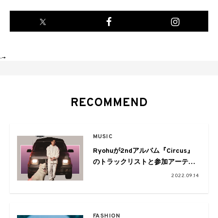
-->
RECOMMEND
MUSIC
Ryohuが2ndアルバム『Circus』
のトラックリストと参加アーティ
ストを発表。収録曲「Hanabi
2022.09.14
feat. オカモトショウ」のMVを公
開
FASHION