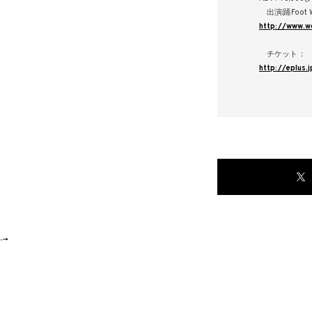
出演:踊Foot Work
http://www.
チケット：
http://eplu
-->