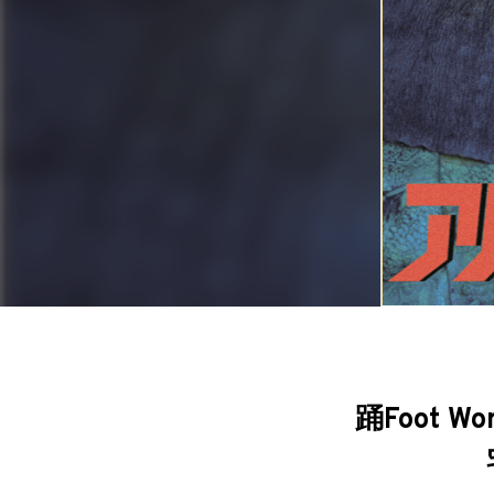
踊Foot W