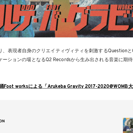
sも然り、表現者自身のクリエイティヴィティを刺激するQuestionとQ
ーションの場となるQ2 Recordsから生み出される音楽に期
oot worksによる「Arukeba Gravity 2017-2020@WOMB
ON