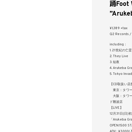
踊Foot 
”Arukeb
¥1,389 +tax
Q2 Records /
in
1. 21世紀の亡霊
2. They Live
3. 短夜
4. Arukeb
5. Tokyo Inva
【CD取扱い店
東京：タワーレ
大阪：タワーレ
ド難波店
【LIVE】
12月31日(日
「Arukeba Gr
OPEN:15:00 ST
ADV : ¥3,