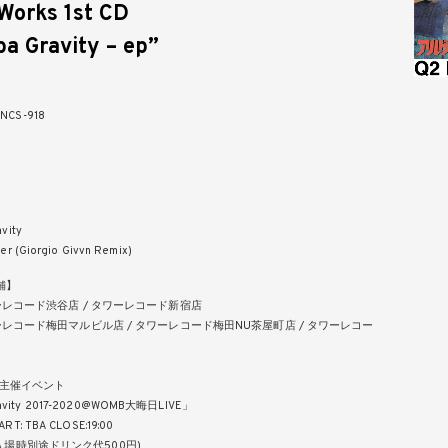
Works 1st CD
a Gravity – ep”
 NCS-918
cluding：
a Gravity
der (Giorgio Givvn Remix)
舗】
コード渋谷店 / タワーレコード新宿店
コード梅田マルビル店 / タワーレコード梅田NU茶屋町店 / タワーレコー
)初主催イベント
avity 2017-2020@WOMB大晦日LIVE」
ART: TBA CLOSE:19:00
000(入場時別途ドリンク代500円)