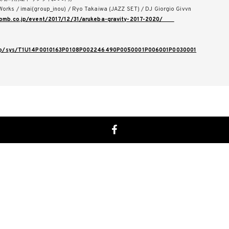
s / imai(group_inou) / Ryo Takaiwa (JAZZ SET) / DJ Giorgio Givvn
womb.co.jp/event/2017/12/31/arukeba-gravity-2017-2020/
s.jp/sys/T1U14P0010163P0108P002246490P0050001P006001P0030001