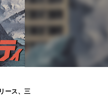
突如リリース、三
！