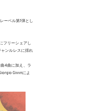
レーベル第1弾とし
月にフリーシェアし
、ジャンルレスに揺れ
いる新曲4曲に加え、ラ
io Givvnによ