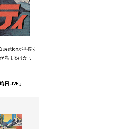
uestionが共振す
待が高まるばかり
大晦日LIVE」