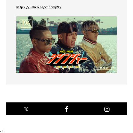
https://linkco.re/vEhGmpVy
-->