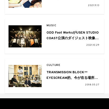
演
2021.11.13
MUSIC
ODD Foot WorksがUSEN STUDIO
COAST公演のダイジェスト映像を
公開
2021.10.29
CULTURE
TRANSMISSION BLOCKー
EYESCREAM的、今が在る場所ー
Vol.06 darlin. navi by 踊 Foot
2018.05.27
Works