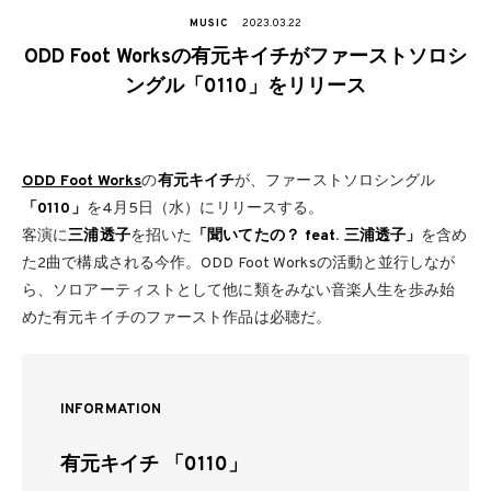
MUSIC
2023.03.22
ODD Foot Worksの有元キイチがファーストソロシ
ングル「0110」をリリース
ODD Foot Works
の
有元キイチ
が、ファーストソロシングル
「0110」
を4月5日（水）にリリースする。
客演に
三浦透子
を招いた
「聞いてたの？ feat. 三浦透子」
を含め
た2曲で構成される今作。ODD Foot Worksの活動と並行しなが
ら、ソロアーティストとして他に類をみない音楽人生を歩み始
めた有元キイチのファースト作品は必聴だ。
INFORMATION
有元キイチ 「0110」