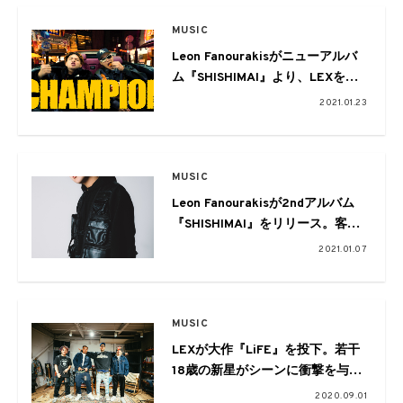
MUSIC
Leon Fanourakisがニューアルバ
ム『SHISHIMAI』より、LEXを客
演に迎えた新曲「CHAMPION」の
2021.01.23
MVを公開
MUSIC
Leon Fanourakisが2ndアルバム
『SHISHIMAI』をリリース。客演
はWILYWNKA、JP THE WAVY、
2021.01.07
SANTAWORLDVIEW、LEXら
MUSIC
LEXが大作『LiFE』を投下。若干
18歳の新星がシーンに衝撃を与え
た決定打
2020.09.01