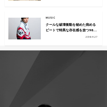
MUSIC
クールな破壊衝動を秘めた病める
ビートで特異な存在感を放つ98年
生まれの “YamieZimmer”。1stア
2018.11.27
ルバムのリリース決定にリリース
パーティも開催！