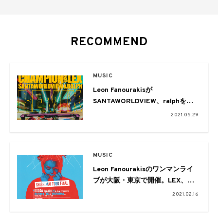
RECOMMEND
MUSIC
Leon Fanourakisが
SANTAWORLDVIEW、ralphを迎
えた「CHAMPION feat. LEX」の
2021.05.29
リミックスを配信
MUSIC
Leon Fanourakisのワンマンライ
ブが大阪・東京で開催。LEX、
WILYWNKA、JP THE WAVYらが
2021.02.16
出演