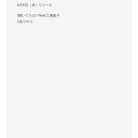
4月5日（水）リリース
1.聞いてたの？feat.三浦透子
2.ありがと