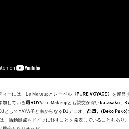
ィーには、Le Makeupとレーベル
〈PURE VOYAGE〉
を運営
参加している
環ROY
やLe Makeupとも親交が深い
butasaku、Ka
DJとしてYAYA子と南からなるDJデュオ、
凸凹。(Deko Poko)
veは、活動拠点をドイツに移すことを発表していることもあり