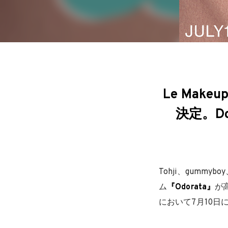
Le Mak
決定。Do
Tohji、gumm
ム
『Odorata』
が
において7月10日