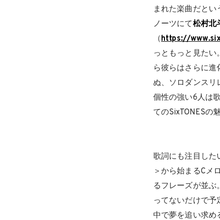
まれた楽曲だという
ノーツにて
松村北
（
https://www.six
っともっと見たい
ら彼らはさらに進
ぬ、ソロダンスリ
個性の強い6人は
てのSixTONE
歌詞にも注目した
＞から始まるCメ
るフレーズが並ぶ
ってないだけで予
中で夢を追い求める