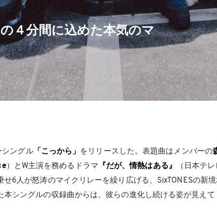
っから」の４分間に込めた本気のマ
ーシングル
「こっから」
をリリースした。表題曲はメンバーの
ce
）とW主演を務めるドラマ
『だが、情熱はある』
（日本テレ
せ6人が怒涛のマイクリレーを繰り広げる、SixTONESの新
た本シングルの収録曲からは、彼らの進化し続ける姿が見えて