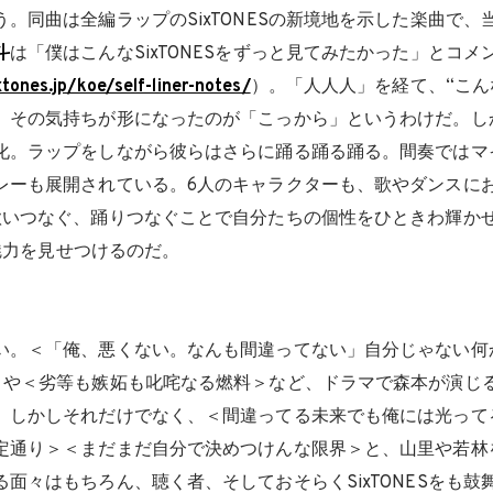
。同曲は全編ラップのSixTONESの新境地を示した楽曲で、
斗
は「僕はこんなSixTONESをずっと見てみたかった」とコメ
tones.jp/koe/self-liner-notes/
）。「人人人」を経て、“こんなS
。その気持ちが形になったのが「こっから」というわけだ。し
化。ラップをしながら彼らはさらに踊る踊る踊る。間奏ではマ
レーも展開されている。6人のキャラクターも、歌やダンスに
歌いつなぐ、踊りつなぐことで自分たちの個性をひときわ輝か
Sの魅力を見せつけるのだ。
い。＜「俺、悪くない。なんも間違ってない」自分じゃない何
ロや＜劣等も嫉妬も叱咤なる燃料＞など、ドラマで森本が演じ
。しかしそれだけでなく、＜間違ってる未来でも俺には光って
定通り＞＜まだまだ自分で決めつけんな限界＞と、山里や若林
面々はもちろん、聴く者、そしておそらくSixTONESをも鼓