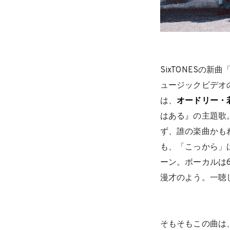
SixTONESの
ュージックビデオ
は、
オードリー・
はある』の主題歌
ず、誰の楽曲かも
も、「こっから」は
ーン。ボーカルは
漫才のよう。一聴
そもそもこの曲は、