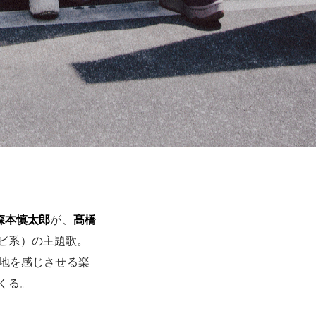
森本慎太郎
が、
髙橋
ビ系）の主題歌。
境地を感じさせる楽
くる。