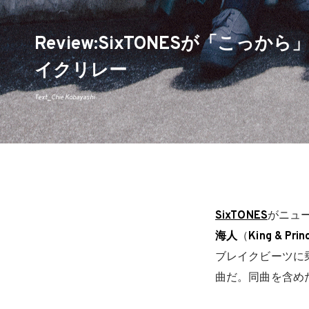
Review:SixTONESが「こ
イクリレー
Text_Chie Kobayashi
SixTONES
がニュ
海人
（
King & Prin
ブレイクビーツに乗
曲だ。同曲を含め