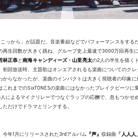
新曲「こっから」が話題だ。音楽番組などでパフォーマンスをするたび
の再生回数が大きく跳ね、グループ史上最速で3000万回再生
若林正恭
と
南海キャンディーズ・山里亮太
の2人の半生を描く
。初回放送時、主題歌はオンエアされるも楽曲についてのクレ
わからなかったが、楽曲のインパクトは大きく視聴者の印象に
これまでのSixTONESの楽曲にはなかったブレイクビーツに
6人によるマイクリレーでつなぐラップの応酬で、息もつかせ
しただけでドラマとリンクする。
今年1月にリリースされた3rdアルバム
『声』
収録曲
「人人人