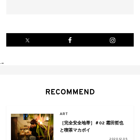
-->
RECOMMEND
ART
［完全安全地帯］＃02 霜田哲也
と喫茶マカボイ
2020.12.05