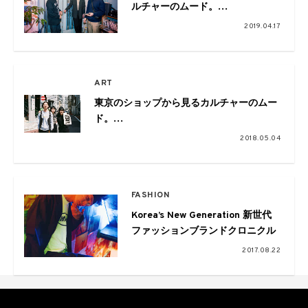
ルチャーのムード。
Pulp×VOU×ペフ鼎談
2019.04.17
ART
東京のショップから見るカルチャーのムー
ド。
VOILLD×commune×SUPPLY/BACKDOOR
2018.05.04
鼎談
FASHION
Korea’s New Generation 新世代
ファッションブランドクロニクル
2017.08.22