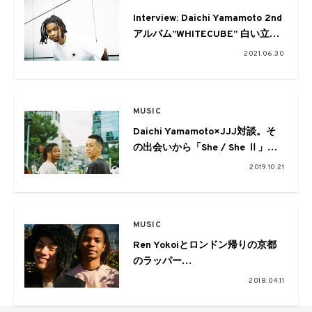
Interview: Daichi Yamamoto 2nd
アルバム”WHITECUBE” 白い立方
体の中で鳴るもの
2021.06.30
MUSIC
Daichi Yamamoto×JJJ対談。そ
の出会いから「She / She Ⅱ」の
制作秘話まで
2019.10.21
MUSIC
Ren Yokoiとロンドン帰りの京都
のラッパー
Daichi Yamamotoが出会う：
2018.04.11
Motivators Vol.09