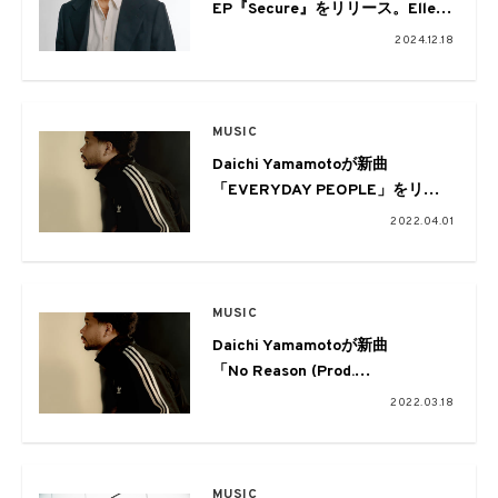
EP『Secure』をリリース。Elle
Teresa、鈴木真海子が客演で参加
2024.12.18
MUSIC
Daichi Yamamotoが新曲
「EVERYDAY PEOPLE」をリリ
ース。プロデュースはJJJ
2022.04.01
MUSIC
Daichi Yamamotoが新曲
「No Reason (Prod.
Qunimune)」を発表
2022.03.18
MUSIC