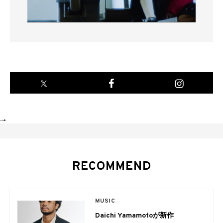
-->
RECOMMEND
MUSIC
Daichi Yamamotoが新作