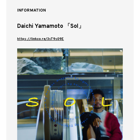
INFORMATION
Daichi Yamamoto 「Sol」
https://linkco.re/3sT9s09E