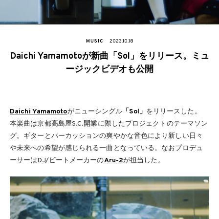
MUSIC
2023.10.18
Daichi Yamamotoが新曲「Sol」をリリース。ミュ
ージックビデオも公開
Daichi Yamamoto
がニューシングル
「Sol」
をリリースした。
本楽曲は京都高島屋S.C.開業に際したプロジェクトのテーマソン
グ。ギターとパーカッションの爽やかな音色により新しい日々
や未来への希望が感じられる一曲となっている。なおプロデュ
ーサーはDJ/ビートメーカーの
Aru-2
が担当した。