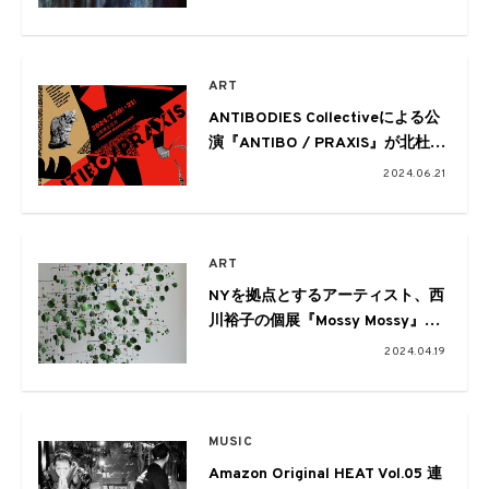
ART
ANTIBODIES Collectiveによる公
演『ANTIBO / PRAXIS』が北杜市
GASBON METABOLISMで開
2024.06.21
催。“如何にして今という時空を、
より本質的に生きることが出来る
のか？”
ART
NYを拠点とするアーティスト、西
川裕子の個展『Mossy Mossy』が
山梨・北杜のGASBON
2024.04.19
METABOLISMで開催
MUSIC
Amazon Original HEAT Vol.05 連