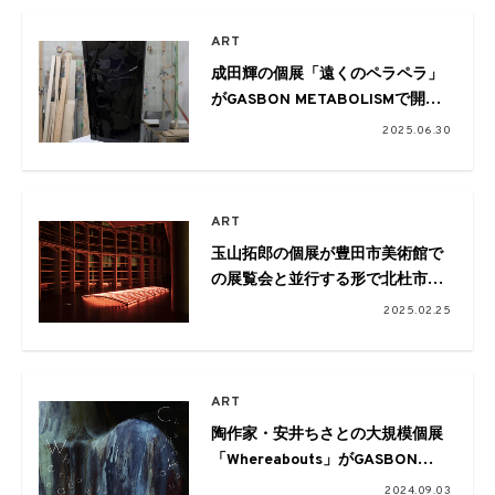
ART
成田輝の個展「遠くのペラペラ」
がGASBON METABOLISMで開
催。「見ること」と「存在するこ
2025.06.30
と」に向き合う新作が発表される
ART
玉山拓郎の個展が豊田市美術館で
の展覧会と並行する形で北杜市の
GASBON METABOLISMにて開催
2025.02.25
ART
陶作家・安井ちさとの大規模個展
「Whereabouts」がGASBON
METABOLISMで開催
2024.09.03