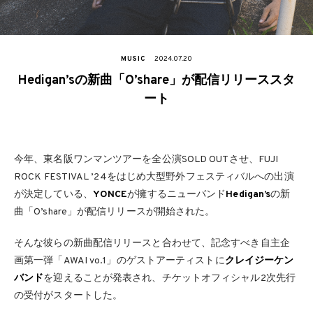
MUSIC
2024.07.20
Hedigan’sの新曲「O’share」が配信リリーススタ
ート
今年、東名阪ワンマンツアーを全公演SOLD OUTさせ、FUJI
ROCK FESTIVAL ’24をはじめ大型野外フェスティバルへの出演
が決定している、
YONCE
が擁するニューバンド
Hedigan’s
の新
曲「O’share」が配信リリースが開始された。
そんな彼らの新曲配信リリースと合わせて、記念すべき自主企
画第一弾「AWAI vo.1」のゲストアーティストに
クレイジーケン
バンド
を迎えることが発表され、チケットオフィシャル2次先行
の受付がスタートした。