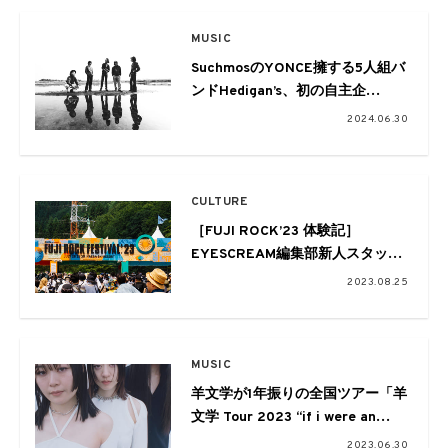
MUSIC
SuchmosのYONCE擁する5人組バ
ンドHedigan’s、初の自主企
画“AWAI vo.1”を開催
2024.06.30
CULTURE
［FUJI ROCK’23 体験記］
EYESCREAM編集部新人スタッフ
が行く
2023.08.25
初めてのフジロック
MUSIC
羊文学が1年振りの全国ツアー「羊
文学 Tour 2023 “if i were an
angel,”」を開催
2023.06.30