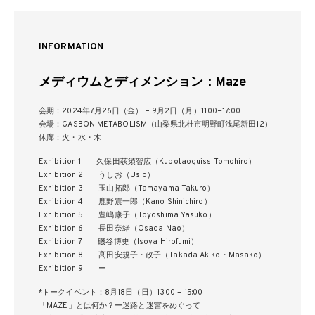
INFORMATION
メディウムとディメンション：Maze
会期：2024年7月26日（金） – 9月2日（月）11:00−17:00
会場：GASBON METABOLISM（山梨県北杜市明野町浅尾新田12）
休廊：火・水・木
Exhibition 1 久保田荻須智広（Kubotaoguiss Tomohiro）
Exhibition 2 うしお（Usio）
Exhibition 3 玉山拓郎（Tamayama Takuro）
Exhibition 4 鹿野震一郎（Kano Shinichiro）
Exhibition 5 豊嶋康子（Toyoshima Yasuko）
Exhibition 6 長田奈緒（Osada Nao）
Exhibition 7 磯谷博史（Isoya Hirofumi）
Exhibition 8 髙田安規子・政子（Takada Akiko・Masako）
Exhibition 9 ー
*トークイベント：8月18日（日）13:00 – 15:00
「MAZE」とは何か？ー迷路と迷宮をめぐって