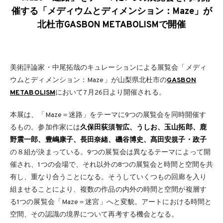
催する「メディウムとディメンション：Maze」が
北杜市GASBON METABOLISMで開催
美術評論家・中尾拓哉のキュレーションによる展覧会「メディ
ウムとディメンション：Maze」が山梨県北杜市の
GASBON
METABOLISM
において7月26日より開催される。
本展は、「Maze＝迷路」をテーマに9つの展覧会を同時開催す
るもの。参加作家には
久保田荻須智広、うしお、玉山拓郎、鹿
野震一郎、豊嶋康子、長田奈緒、磯谷博史、髙田安規子・政子
の８組が決まっている。9つの展覧会は異なるテーマによって開
催され、1つの会場で、それ以外の8つの展覧会と時間と空間を共
有し、重なり合うことになる。そうしていくつもの回廊を入り
組ませることにより、複数の作品の内外の時間と空間が複層す
る1つの展覧会「Maze＝迷宮」へと変貌。アートにおける時間と
空間、その認識の境界について再考する機会となる。