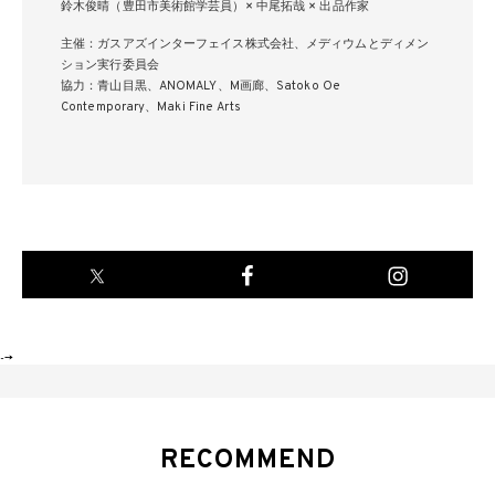
鈴木俊晴（豊田市美術館学芸員）× 中尾拓哉 × 出品作家
主催：ガスアズインターフェイス株式会社、メディウムとディメン
ション実行委員会
協力：青山目黒、ANOMALY、M画廊、Satoko Oe
Contemporary、Maki Fine Arts
-->
RECOMMEND